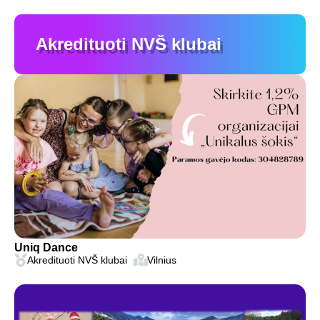
Akredituoti NVŠ klubai
Uniq Dance
Akredituoti NVŠ klubai
Vilnius