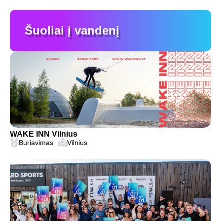
Šuoliai į vandenį
WAKE INN Vilnius
Buriavimas
Vilnius