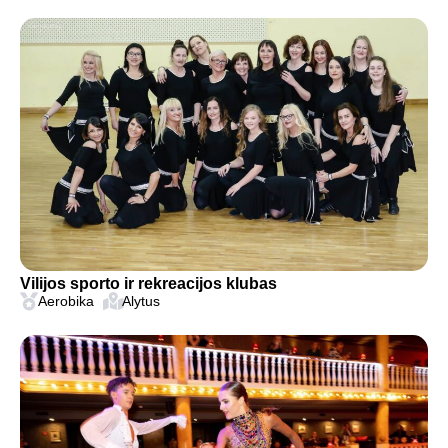
Vilijos sporto ir rekreacijos klubas
Aerobika
Alytus