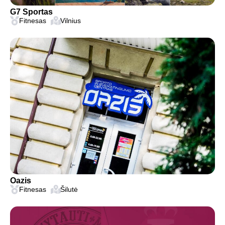
G7 Sportas
Fitnesas
Vilnius
Oazis
Fitnesas
Šilutė