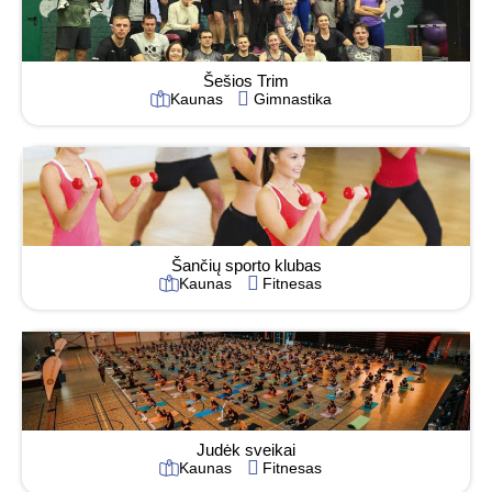
Šešios Trim
Kaunas
Gimnastika
Šančių sporto klubas
Kaunas
Fitnesas
Judėk sveikai
Kaunas
Fitnesas