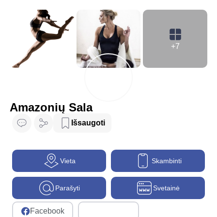
+7
Amazonių Sala
Išsaugoti
Vieta
Skambinti
Parašyti
Svetainė
Facebook