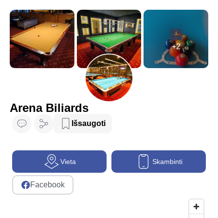
+2
Arena Biliards
Išsaugoti
Vieta
Skambinti
Facebook