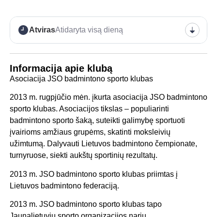
Atviras
Atidaryta visą dieną
Informacija apie klubą
Asociacija JSO badmintono sporto klubas
2013 m. rugpjūčio mėn. įkurta asociacija JSO badmintono
sporto klubas. Asociacijos tikslas – populiarinti
badmintono sporto šaką, suteikti galimybę sportuoti
įvairioms amžiaus grupėms, skatinti moksleivių
užimtumą. Dalyvauti Lietuvos badmintono čempionate,
turnyruose, siekti aukštų sportinių rezultatų.
2013 m. JSO badmintono sporto klubas priimtas į
Lietuvos badmintono federaciją.
2013 m. JSO badmintono sporto klubas tapo
Jaunalietuvių sporto organizacijos nariu.