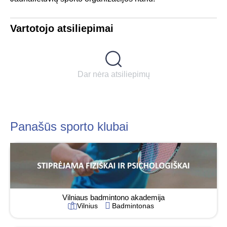
Vartotojo atsiliepimai
Dar nėra atsiliepimų
Panašūs sporto klubai
Vilniaus badmintono akademija
Vilnius
Badmintonas