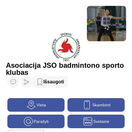
+2
Asociacija JSO badmintono sporto
klubas
Išsaugoti
Vieta
Skambinti
Parašyti
Svetainė