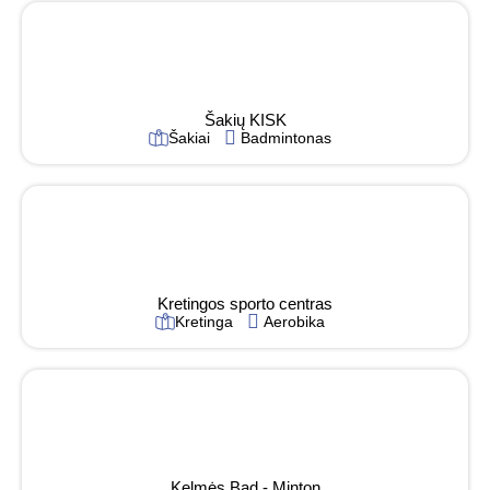
Šakių KISK
Šakiai
Badmintonas
Kretingos sporto centras
Kretinga
Aerobika
Kelmės Bad - Minton