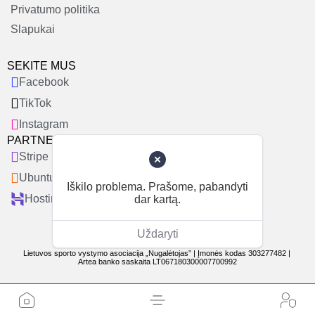
Privatumo politika
Slapukai
SEKITE MUS
Facebook
TikTok
Instagram
PARTNERIAI
Stripe
Ubuntu
Iškilo problema. Prašome, pabandyti
Hostinger
dar kartą.
Uždaryti
© 2014-2025 Nugaleksave. Visos teisės saugomos.
Lietuvos sporto vystymo asociacija „Nugalėtojas” | Įmonės kodas 303277482 |
Artea banko saskaita LT067180300007700992