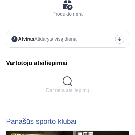
Produkto nėra
Atviras
Atidaryta visą dieną
Vartotojo atsiliepimai
Dar nėra atsiliepimų
Panašūs sporto klubai