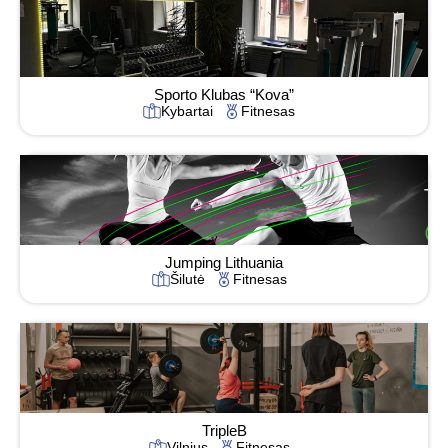
Sporto Klubas “Kova”
Kybartai
Fitnesas
Jumping Lithuania
Šilutė
Fitnesas
TripleB
Vilnius
Fitnesas