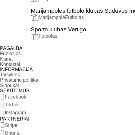
Marijampolės futbolo klubas Sūduvos m
Marijampolė
Futbolas
Sporto klubas Vertigo
Futbolas
PAGALBA
Funkcijos
Kaina
Kontaktai
INFORMACIJA
Taisyklės
Privatumo politika
Slapukai
SEKITE MUS
Facebook
TikTok
Instagram
PARTNERIAI
Stripe
Ubuntu