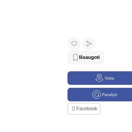
Išsaugoti
Vieta
Parašyti
Facebook