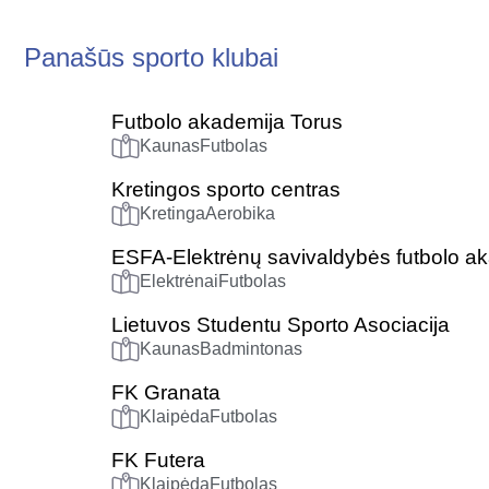
Panašūs sporto klubai
Futbolo akademija Torus
Kaunas
Futbolas
Kretingos sporto centras
Kretinga
Aerobika
ESFA-Elektrėnų savivaldybės futbolo a
Elektrėnai
Futbolas
Lietuvos Studentu Sporto Asociacija
Kaunas
Badmintonas
FK Granata
Klaipėda
Futbolas
FK Futera
Klaipėda
Futbolas