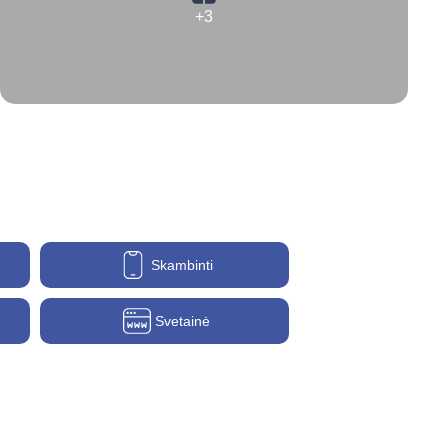
+3
Skambinti
Svetainė