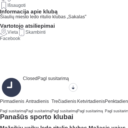
Išsaugoti
Informacija apie klubą
Šiaulių miesto ledo ritulio klubas „Sakalas”
Vartotojo atsiliepimai
Vieta
Skambinti
Facebook
Closed
Pagl susitarimą
Pirmadienis
Antradienis
Trečiadienis
Ketvirtadienis
Penktadien
Pagl susitarimą
Pagl susitarimą
Pagl susitarimą
Pagl susitarimą
Pagl susitari
Panašūs sporto klubai
Mažeikių vaikų ledo ritulio klubas Mažasis vajus