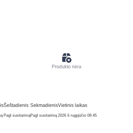
Produkto nėra
is
Šeštadienis
Sekmadienis
Vietinis laikas
mą
Pagl susitarimą
Pagl susitarimą
2026 6 rugpjūčio 08:45