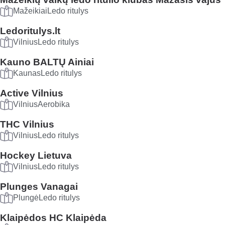
Mažeikiai
Ledo ritulys
Ledoritulys.lt
Vilnius
Ledo ritulys
Kauno BALTŲ Ainiai
Kaunas
Ledo ritulys
Active Vilnius
Vilnius
Aerobika
THC Vilnius
Vilnius
Ledo ritulys
Hockey Lietuva
Vilnius
Ledo ritulys
Plunges Vanagai
Plungė
Ledo ritulys
Klaipėdos HC Klaipėda