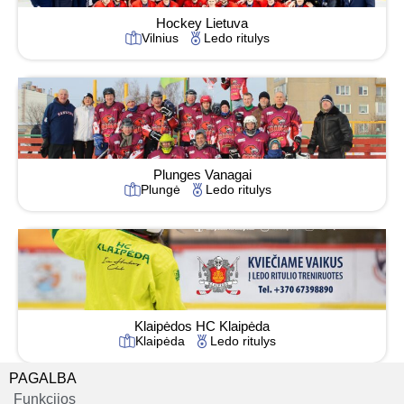
Hockey Lietuva
Vilnius
Ledo ritulys
Plunges Vanagai
Plungė
Ledo ritulys
Klaipėdos HC Klaipėda
Klaipėda
Ledo ritulys
PAGALBA
Funkcijos