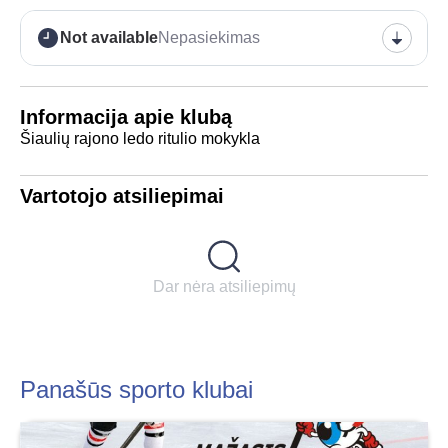
Not available
Nepasiekimas
Informacija apie klubą
Šiaulių rajono ledo ritulio mokykla
Vartotojo atsiliepimai
Dar nėra atsiliepimų
Panašūs sporto klubai