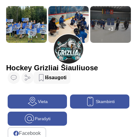
+3
Hockey Grizliai Šiauliuose
Išsaugoti
Vieta
Skambinti
Parašyti
Facebook