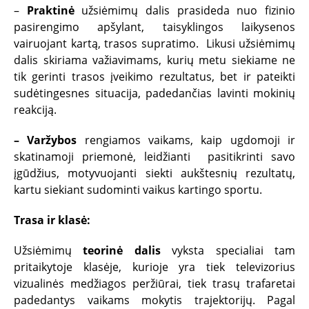
–
Praktinė
užsiėmimų dalis prasideda nuo fizinio
pasirengimo apšylant, taisyklingos laikysenos
vairuojant kartą, trasos supratimo. Likusi užsiėmimų
dalis skiriama važiavimams, kurių metu siekiame ne
tik gerinti trasos įveikimo rezultatus, bet ir pateikti
sudėtingesnes situacija, padedančias lavinti mokinių
reakciją.
– Varžybos
rengiamos vaikams, kaip ugdomoji ir
skatinamoji priemonė, leidžianti pasitikrinti savo
įgūdžius, motyvuojanti siekti aukštesnių rezultatų,
kartu siekiant sudominti vaikus kartingo sportu.
Trasa ir klasė:
Užsiėmimų
teorinė dalis
vyksta specialiai tam
pritaikytoje klasėje, kurioje yra tiek televizorius
vizualinės medžiagos peržiūrai, tiek trasų trafaretai
padedantys vaikams mokytis trajektorijų. Pagal