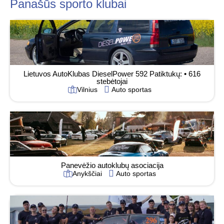
Panašūs sporto klubai
Lietuvos AutoKlubas DieselPower 592 Patiktukų: • 616
stebėtojai
Vilnius
Auto sportas
Panevėžio autoklubų asociacija
Anykščiai
Auto sportas