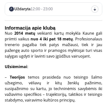
Uždaryta
12:00 - 23:00
Informacija apie klubą
Nuo
2014 metų
veikianti kartų mokykla Kaune gali
priimti vaikus
nuo 4 iki pat 18 metų
. Profesionalaus
trenerio pagalba tiek patys mažiausi, tiek ir jau
pažengę auto sporto ir pramogos mylėtojai turi visas
sąlygas ugdyti ir lavinti savo įgūdžius vairuojant.
Užsiėmimai
:
–
Teorijos
temos prasideda nuo teisingo šalmo
užsegimo, vėliavų ir kitų ženklų pažinimo,
susipažinimo su kartu, jo techninėmis savybėmis iki
važiavimo specifikos – trajektorijų, taktikos ir teisingo
stabdymo, vairavimo kultūros principų.