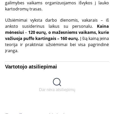
galimybes vaikams organizuojamos išvykos į lauko
kartodromų trasas.
Užsiėmimai vyksta darbo dienomis, vakarais – iš
anksto susiderinus laikus su personalu.
Kaina
mėnesiui
–
120 eurų, o mažesniems vaikams, kurie
važiuoja puffo kartingais – 160 eurų.
Į šią kainą įeina
teorija ir praktiniai užsiėmimai bei visa pagrindinė
įranga.
Vartotojo atsiliepimai
Dar nėra atsiliepimų