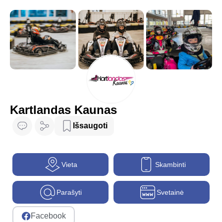
Kartlandas Kaunas
Išsaugoti
Vieta
Skambinti
Parašyti
Svetainė
Facebook