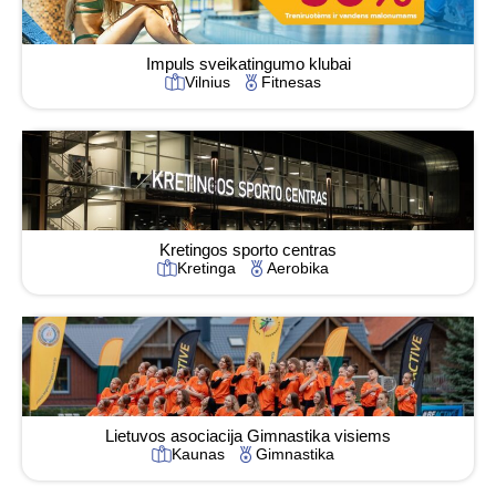
Impuls sveikatingumo klubai
Vilnius
Fitnesas
Kretingos sporto centras
Kretinga
Aerobika
Lietuvos asociacija Gimnastika visiems
Kaunas
Gimnastika