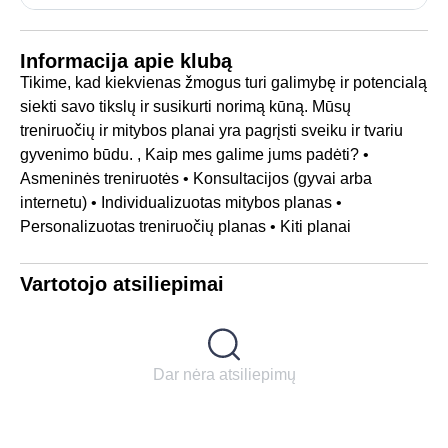
Informacija apie klubą
Tikime, kad kiekvienas žmogus turi galimybę ir potencialą
siekti savo tikslų ir susikurti norimą kūną. Mūsų
treniruočių ir mitybos planai yra pagrįsti sveiku ir tvariu
gyvenimo būdu. , Kaip mes galime jums padėti? •
Asmeninės treniruotės • Konsultacijos (gyvai arba
internetu) • Individualizuotas mitybos planas •
Personalizuotas treniruočių planas • Kiti planai
Vartotojo atsiliepimai
Dar nėra atsiliepimų