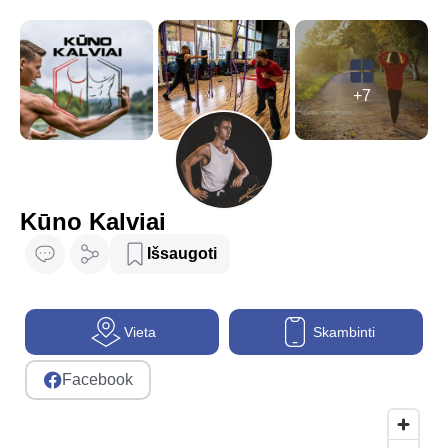
+7
Kūno Kalviai
Išsaugoti
Vieta
Skambinti
Facebook