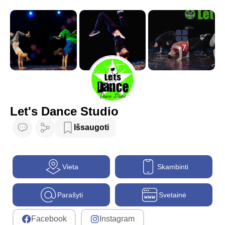
+7
Let's Dance Studio
Išsaugoti
Vieta
Skambinti
Parašyti
Svetainė
Facebook
Instagram