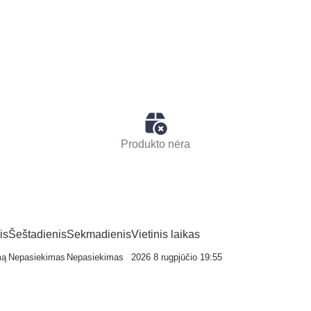
Produkto nėra
is
Šeštadienis
Sekmadienis
Vietinis laikas
mą
Nepasiekimas
Nepasiekimas
2026 8 rugpjūčio 19:55