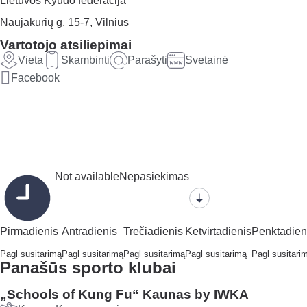
Lietuvos Kyudo federacija
Naujakurių g. 15-7, Vilnius
Vartotojo atsiliepimai
Vieta
Skambinti
Parašyti
Svetainė
Facebook
Not available
Nepasiekimas
Pirmadienis
Antradienis
Trečiadienis
Ketvirtadienis
Penktadien
Pagl susitarimą
Pagl susitarimą
Pagl susitarimą
Pagl susitarimą
Pagl susitari
Panašūs sporto klubai
„Schools of Kung Fu“ Kaunas by IWKA