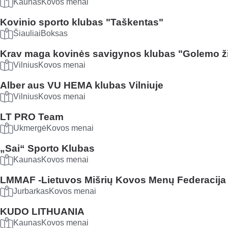
Kaunas
Kovos menai
Kovinio sporto klubas "Taškentas"
Šiauliai
Boksas
Krav maga kovinės savigynos klubas "Golemo ž
Vilnius
Kovos menai
Alber aus VU HEMA klubas Vilniuje
Vilnius
Kovos menai
LT PRO Team
Ukmergė
Kovos menai
„Sai“ Sporto Klubas
Kaunas
Kovos menai
LMMAF -Lietuvos Mišrių Kovos Menų Federacija
Jurbarkas
Kovos menai
KUDO LITHUANIA
Kaunas
Kovos menai