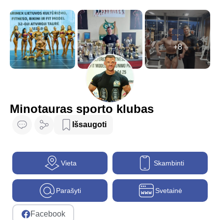
+8
Minotauras sporto klubas
Išsaugoti
Vieta
Skambinti
Parašyti
Svetainė
Facebook