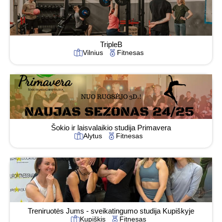
TripleB
Vilnius
Fitnesas
Šokio ir laisvalaikio studija Primavera
Alytus
Fitnesas
Treniruotės Jums - sveikatingumo studija Kupiškyje
Kupiškis
Fitnesas