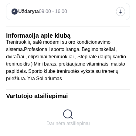
Uždaryta
09:00 - 16:00
Informacija apie klubą
Treniruoklių salė moderni su oro kondicionavimo
sistema.Profesionali sporto iranga. Begimo takeliai ,
dviračiai , elipsiniai treniruokliai , Step rate (laiptų kardio
treniruoklis ) Mini baras, prekiaujame vitaminais, maisto
papildais. Sporto klube treniruotės vyksta su trenerių
priežiūra. Yra Soliariumas
Vartotojo atsiliepimai
Dar nėra atsiliepimų