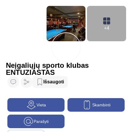
+4
Neįgaliųjų sporto klubas
ENTUZIASTAS
Išsaugoti
Vieta
Skambinti
Parašyti