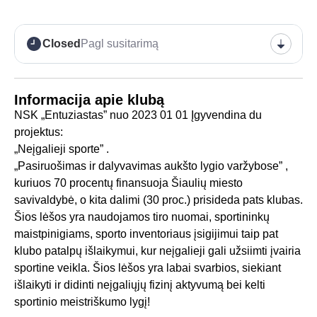
Closed
Pagl susitarimą
Informacija apie klubą
NSK „Entuziastas” nuo 2023 01 01 Įgyvendina du
projektus:
„Neįgalieji sporte” .
„Pasiruošimas ir dalyvavimas aukšto lygio varžybose” ,
kuriuos 70 procentų finansuoja Šiaulių miesto
savivaldybė, o kita dalimi (30 proc.) prisideda pats klubas.
Šios lėšos yra naudojamos tiro nuomai, sportininkų
maistpinigiams, sporto inventoriaus įsigijimui taip pat
klubo patalpų išlaikymui, kur neįgalieji gali užsiimti įvairia
sportine veikla. Šios lėšos yra labai svarbios, siekiant
išlaikyti ir didinti neįgaliųjų fizinį aktyvumą bei kelti
sportinio meistriškumo lygį!