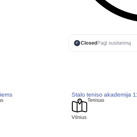
Closed
Pagl susitarimą
siems
Stalo teniso akademija 1
as
Tenisas
Vilnius