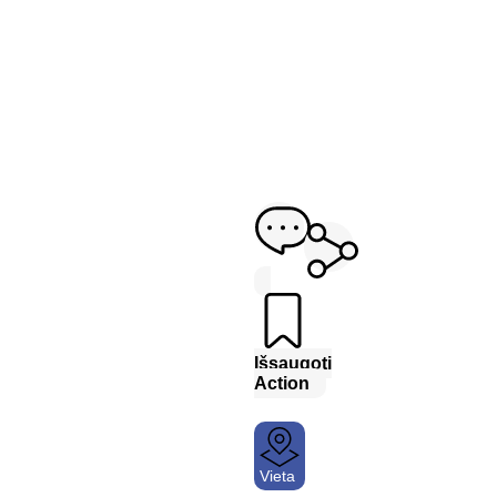
Išsaugoti
Action
Vieta