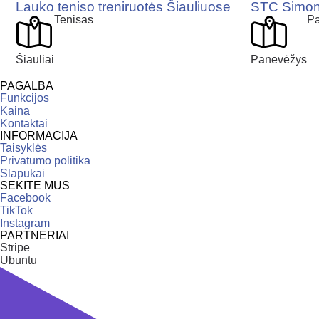
Lauko teniso treniruotės Šiauliuose
STC Simono
Tenisas
Pa
Šiauliai
Panevėžys
PAGALBA
Funkcijos
Kaina
Kontaktai
INFORMACIJA
Taisyklės
Privatumo politika
Slapukai
SEKITE MUS
Facebook
TikTok
Instagram
PARTNERIAI
Stripe
Ubuntu