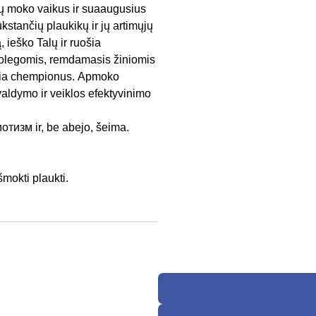
tų moko vaikus ir suaaugusius
kstančių plaukikų ir jų artimųjų
ieško Talų ir ruošia
kolegomis, remdamasis žiniomis
uošia chempionus. Apmoko
 valdymo ir veiklos efektyvinimo
отизм ir, be abejo, šeima.
mokti plaukti.