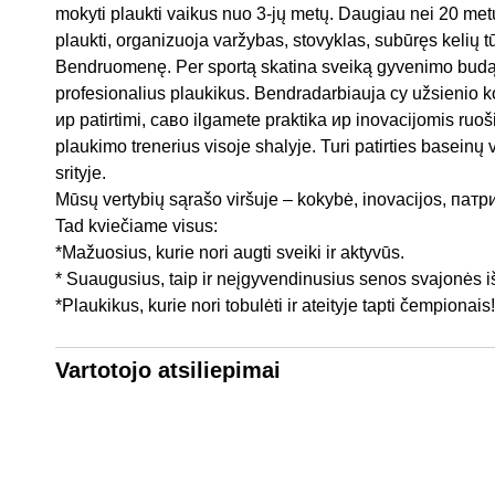
mokyti plaukti vaikus nuo 3-jų metų. Daugiau nei 20 me
plaukti, organizuoja varžybas, stovyklas, subūręs kelių tū
Bendruomenę. Per sportą skatina sveiką gyvenimo budą, 
profesionalius plaukikus. Bendradarbiauja су užsienio 
ир patirtimi, саво ilgamete praktika ир inovacijomis r
plaukimo trenerius visoje shalyje. Turi patirties baseinų
srityje.
Mūsų vertybių sąrašo viršuje – kokybė, inovacijos, патри
Tad kviečiame visus:
*Mažuosius, kurie nori augti sveiki ir aktyvūs.
* Suaugusius, taip ir neįgyvendinusius senos svajonės iš
*Plaukikus, kurie nori tobulėti ir ateityje tapti čempionais!
Vartotojo atsiliepimai