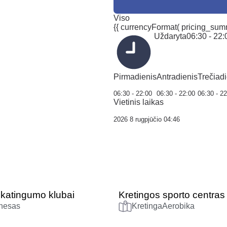
Viso
{{ currencyFormat( pricing_summ
Uždaryta
06:30 - 22:
Pirmadienis
Antradienis
Trečiadi
06:30 - 22:00
06:30 - 22:00
06:30 - 2
Vietinis laikas
2026 8 rugpjūčio 04:46
ikatingumo klubai
Kretingos sporto centras
tnesas
Kretinga
Aerobika