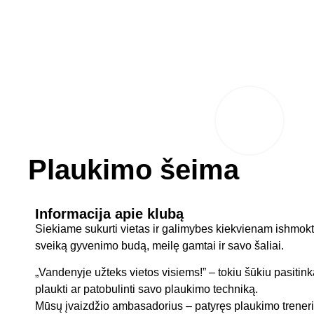
Plaukimo šeima
Informacija apie klubą
Siekiame sukurti vietas ir galimybes kiekvienam ishmokti pl
sveiką gyvenimo budą, meilę gamtai ir savo šaliai.
„Vandenyje užteks vietos visiems!” – tokiu šūkiu pasitink
plaukti ar patobulinti savo plaukimo techniką.
Mūsų įvaizdžio ambasadorius – patyręs plaukimo treneri