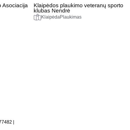
 Asociacija
Klaipėdos plaukimo veteranų sporto
klubas Nendrė
Klaipėda
Plaukimas
277482 |