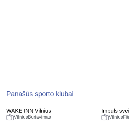
Panašūs sporto klubai
WAKE INN Vilnius
Impuls sve
Vilnius
Buriavimas
Vilnius
Fi