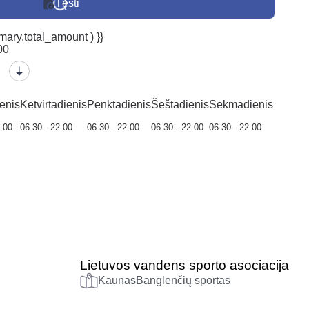
Tęsti
ary.total_amount ) }}
00
enis
Ketvirtadienis
Penktadienis
Šeštadienis
Sekmadienis
2:00
06:30 - 22:00
06:30 - 22:00
06:30 - 22:00
06:30 - 22:00
Lietuvos vandens sporto asociacija
Kaunas
Banglenčių sportas