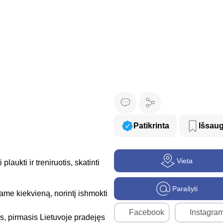
Patikrinta
Išsaug
Vieta
aukti ir treniruotis, skatinti
Parašyti
ame kiekvieną, norintį ishmokti
Facebook
Instagra
s, pirmasis Lietuvoje pradejęs