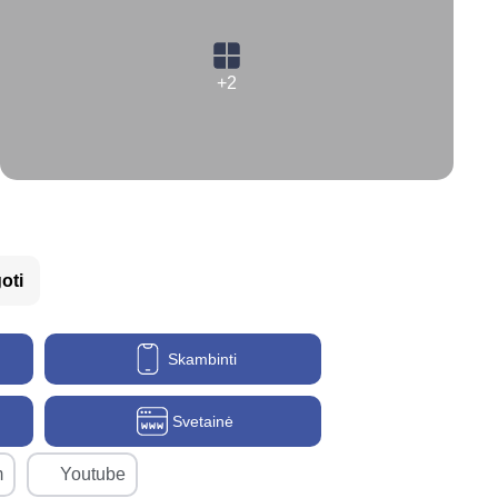
+2
oti
Skambinti
Svetainė
m
Youtube