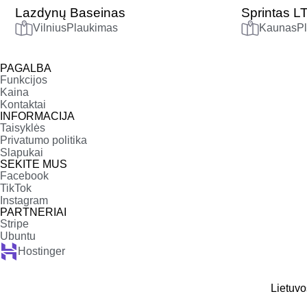
Lazdynų Baseinas
Sprintas L
Vilnius
Plaukimas
Kaunas
P
PAGALBA
Funkcijos
Kaina
Kontaktai
INFORMACIJA
Taisyklės
Privatumo politika
Slapukai
SEKITE MUS
Facebook
TikTok
Instagram
PARTNERIAI
Stripe
Ubuntu
Hostinger
Lietuvo