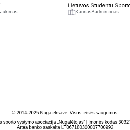
T
Lietuvos Studentu Sporto
laukimas
Kaunas
Badmintonas
© 2014-2025 Nugaleksave. Visos teisės saugomos.
s sporto vystymo asociacija „Nugalėtojas” | Įmonės kodas 303
Artea banko saskaita LT067180300007700992