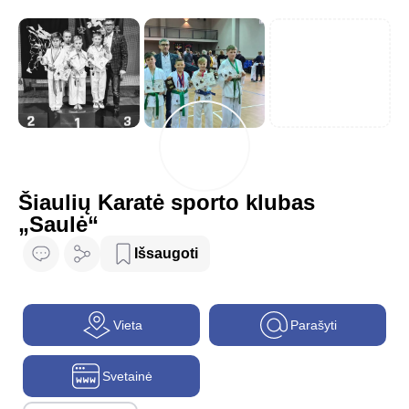
Šiaulių Karatė sporto klubas
„Saulė“
Išsaugoti
Vieta
Parašyti
Svetainė