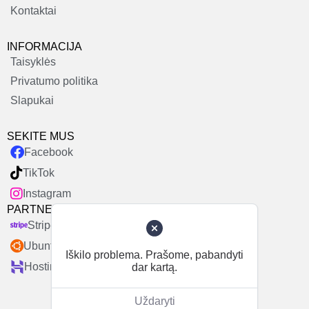
Kontaktai
INFORMACIJA
Taisyklės
Privatumo politika
Slapukai
SEKITE MUS
Facebook
TikTok
Instagram
PARTNERIAI
Stripe
Ubuntu
Iškilo problema. Prašome, pabandyti
Hostinger
dar kartą.
Uždaryti
© 2014-2025 Nugaleksave. Visos teisės saugomos.