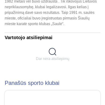
1982 metais vėl buvo uždrausta . Tik iškovojus Lietuvos
nepriklausomybę, klubai legalizavosi. Ilgas kelias į
pripažinimą davė savo rezultatus. Taip 1991 m. saulės
mieste, oficialiai buvo įregistruotas pirmasis Šiaulių
mieste karatė sporto klubas „Saulė“.
Vartotojo atsiliepimai
Dar nėra atsiliepimų
Panašūs sporto klubai