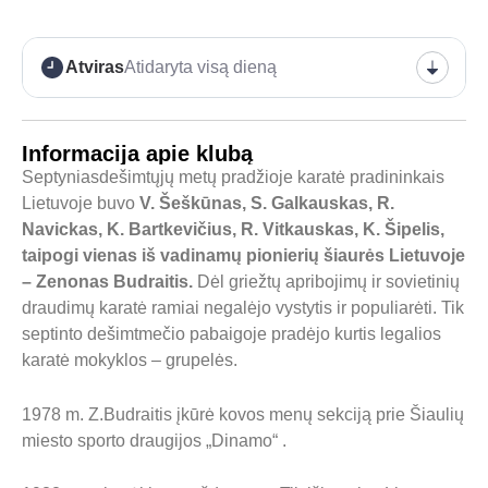
Atviras
Atidaryta visą dieną
Informacija apie klubą
Septyniasdešimtųjų metų pradžioje karatė pradininkais
Lietuvoje buvo
V. Šeškūnas, S. Galkauskas, R.
Navickas, K. Bartkevičius, R. Vitkauskas, K. Šipelis,
taipogi vienas iš vadinamų pionierių šiaurės Lietuvoje
– Zenonas Budraitis.
Dėl griežtų apribojimų ir sovietinių
draudimų karatė ramiai negalėjo vystytis ir populiarėti. Tik
septinto dešimtmečio pabaigoje pradėjo kurtis legalios
karatė mokyklos – grupelės.
1978 m. Z.Budraitis įkūrė kovos menų sekciją prie Šiaulių
miesto sporto draugijos „Dinamo“ .