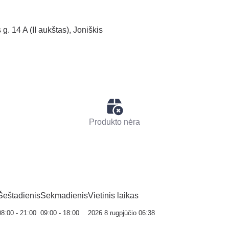
g. 14 A (II aukštas), Joniškis
Produkto nėra
Šeštadienis
Sekmadienis
Vietinis laikas
08:00 - 21:00
09:00 - 18:00
2026 8 rugpjūčio 06:38