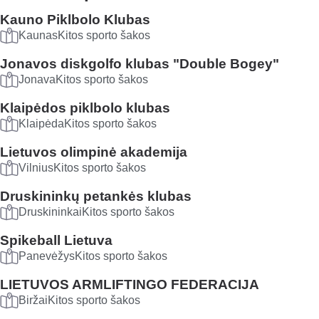
Kauno Piklbolo Klubas
Kaunas
Kitos sporto šakos
Jonavos diskgolfo klubas "Double Bogey"
Jonava
Kitos sporto šakos
Klaipėdos piklbolo klubas
Klaipėda
Kitos sporto šakos
Lietuvos olimpinė akademija
Vilnius
Kitos sporto šakos
Druskininkų petankės klubas
Druskininkai
Kitos sporto šakos
Spikeball Lietuva
Panevėžys
Kitos sporto šakos
LIETUVOS ARMLIFTINGO FEDERACIJA
Biržai
Kitos sporto šakos