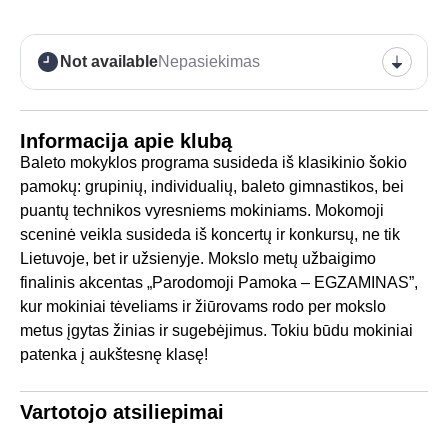
Not available
Nepasiekimas
Informacija apie klubą
Baleto mokyklos programa susideda iš klasikinio šokio
pamokų: grupinių, individualių, baleto gimnastikos, bei
puantų technikos vyresniems mokiniams. Mokomoji
sceninė veikla susideda iš koncertų ir konkursų, ne tik
Lietuvoje, bet ir užsienyje. Mokslo metų užbaigimo
finalinis akcentas „Parodomoji Pamoka – EGZAMINAS”,
kur mokiniai tėveliams ir žiūrovams rodo per mokslo
metus įgytas žinias ir sugebėjimus. Tokiu būdu mokiniai
patenka į aukštesnę klasę!
Vartotojo atsiliepimai