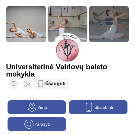
+7
Universitetinė Valdovų baleto
mokykla
Išsaugoti
Vieta
Skambinti
Parašyti