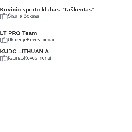
Kovinio sporto klubas "Taškentas"
Šiauliai
Boksas
LT PRO Team
Ukmergė
Kovos menai
KUDO LITHUANIA
Kaunas
Kovos menai