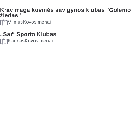
Krav maga kovinės savigynos klubas "Golemo
žiedas"
Vilnius
Kovos menai
„Sai“ Sporto Klubas
Kaunas
Kovos menai