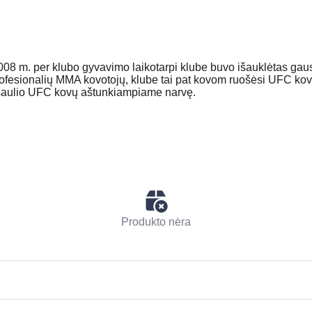
08 m. per klubo gyvavimo laikotarpi klube buvo išauklėtas gaus
rofesionalių MMA kovotojų, klube tai pat kovom ruošėsi UFC kov
asaulio UFC kovų aštunkiampiame narvę.
Produkto nėra