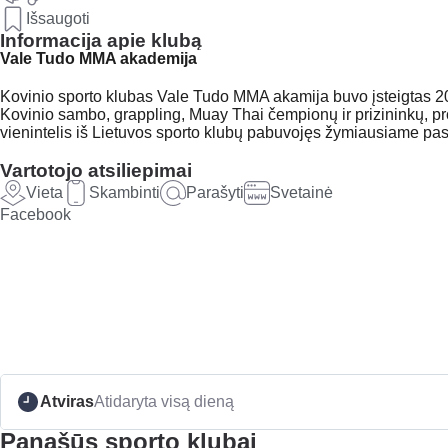
Išsaugoti
Informacija apie klubą
Vale Tudo MMA akademija
Kovinio sporto klubas Vale Tudo MMA akamija buvo įsteigtas 20
Kovinio sambo, grappling, Muay Thai čempionų ir prizininkų, p
vienintelis iš Lietuvos sporto klubų pabuvojęs žymiausiame p
Vartotojo atsiliepimai
Vieta
Skambinti
Parašyti
Svetainė
Facebook
Atviras
Atidaryta visą dieną
Panašūs sporto klubai