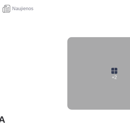
Naujienos
+2
A