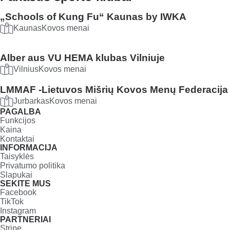
„Schools of Kung Fu“ Kaunas by IWKA
Kaunas
Kovos menai
Alber aus VU HEMA klubas Vilniuje
Vilnius
Kovos menai
LMMAF -Lietuvos Mišrių Kovos Menų Federacija
Jurbarkas
Kovos menai
PAGALBA
Funkcijos
Kaina
Kontaktai
INFORMACIJA
Taisyklės
Privatumo politika
Slapukai
SEKITE MUS
Facebook
TikTok
Instagram
PARTNERIAI
Stripe