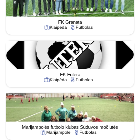
FK Granata
Klaipėda
Futbolas
FK Futera
Klaipėda
Futbolas
Marijampolės futbolo klubas Sūduvos močiutės
Marijampolė
Futbolas