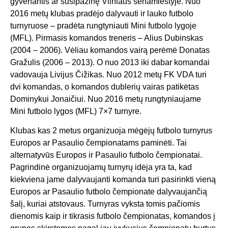
gyvenantis ar susipažinę Vilniaus senamiestyje. Nuo
2016 metų klubas pradėjo dalyvauti ir lauko futbolo
turnyruose – pradėta rungtyniauti Mini futbolo lygoje
(MFL). Pirmasis komandos treneris – Alius Dubinskas
(2004 – 2006). Vėliau komandos vairą perėmė Donatas
Gražulis (2006 – 2013). O nuo 2013 iki dabar komandai
vadovauja Livijus Čižikas. Nuo 2012 metų FK VDA turi
dvi komandas, o komandos dublerių vairas patikėtas
Dominykui Jonaičiui. Nuo 2016 metų rungtyniaujame
Mini futbolo lygos (MFL) 7×7 turnyre.
Klubas kas 2 metus organizuoja mėgėjų futbolo turnyrus
Europos ar Pasaulio čempionatams paminėti. Tai
alternatyvūs Europos ir Pasaulio futbolo čempionatai.
Pagrindinė organizuojamų turnyrų idėja yra ta, kad
kiekviena jame dalyvaujanti komanda turi pasirinkti vieną
Europos ar Pasaulio futbolo čempionate dalyvaujančią
šalį, kuriai atstovaus. Turnyras vyksta tomis pačiomis
dienomis kaip ir tikrasis futbolo čempionatas, komandos į