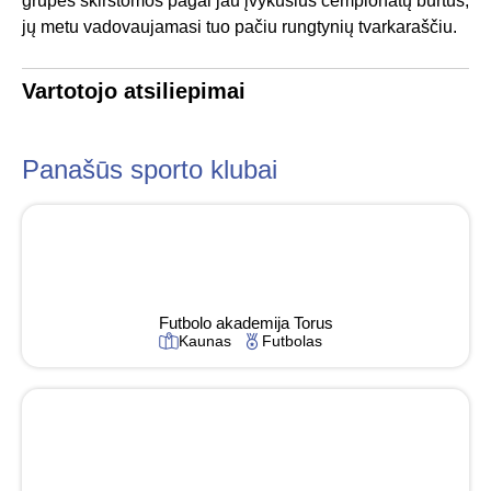
grupes skirstomos pagal jau įvykusius čempionatų burtus,
jų metu vadovaujamasi tuo pačiu rungtynių tvarkaraščiu.
Vartotojo atsiliepimai
Panašūs sporto klubai
Futbolo akademija Torus
Kaunas
Futbolas