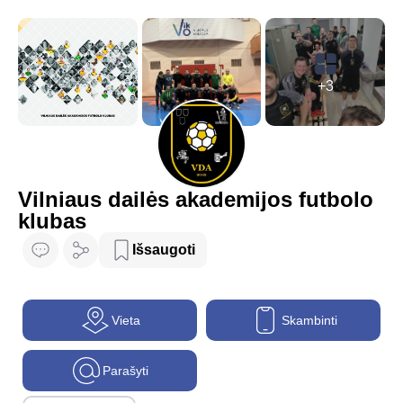
+3
Vilniaus dailės akademijos futbolo
klubas
Išsaugoti
Vieta
Skambinti
Parašyti