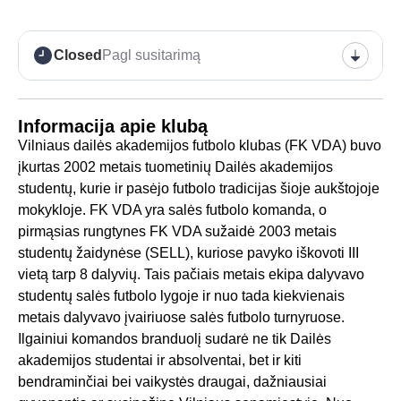
Closed
Pagl susitarimą
Informacija apie klubą
Vilniaus dailės akademijos futbolo klubas (FK VDA) buvo
įkurtas 2002 metais tuometinių Dailės akademijos
studentų, kurie ir pasėjo futbolo tradicijas šioje aukštojoje
mokykloje. FK VDA yra salės futbolo komanda, o
pirmąsias rungtynes FK VDA sužaidė 2003 metais
studentų žaidynėse (SELL), kuriose pavyko iškovoti III
vietą tarp 8 dalyvių. Tais pačiais metais ekipa dalyvavo
studentų salės futbolo lygoje ir nuo tada kiekvienais
metais dalyvavo įvairiuose salės futbolo turnyruose.
Ilgainiui komandos branduolį sudarė ne tik Dailės
akademijos studentai ir absolventai, bet ir kiti
bendraminčiai bei vaikystės draugai, dažniausiai