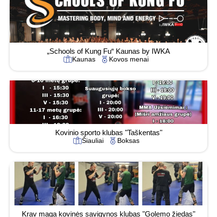
„Schools of Kung Fu“ Kaunas by IWKA
Kaunas
Kovos menai
Kovinio sporto klubas "Taškentas"
Šiauliai
Boksas
Krav maga kovinės savigynos klubas "Golemo žiedas"