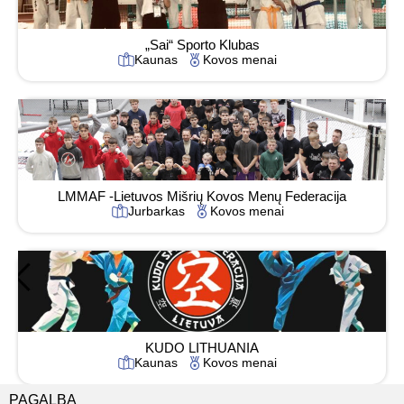
„Sai“ Sporto Klubas
Kaunas
Kovos menai
LMMAF -Lietuvos Mišrių Kovos Menų Federacija
Jurbarkas
Kovos menai
KUDO LITHUANIA
Kaunas
Kovos menai
PAGALBA