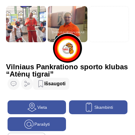
Vilniaus Pankrationo sporto klubas
“Atėnų tigrai”
Išsaugoti
Vieta
Skambinti
Parašyti