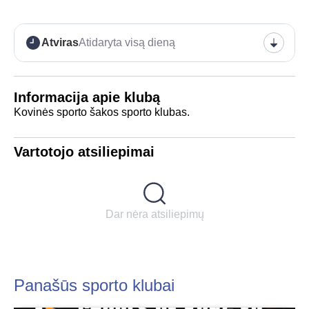
Atviras
Atidaryta visą dieną
Informacija apie klubą
Kovinės sporto šakos sporto klubas.
Vartotojo atsiliepimai
Dar nėra atsiliepimų
Panašūs sporto klubai