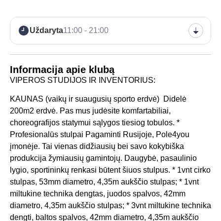
Uždaryta
11:00 - 21:00
Informacija apie klubą
VIPEROS STUDIJOS IR INVENTORIUS:
KAUNAS (vaikų ir suaugusių sporto erdvė) Didelė
200m2 erdvė. Pas mus judėsite komfartabiliai,
choreografijos statymui sąlygos tiesiog tobulos. *
Profesionalūs stulpai Pagaminti Rusijoje, Pole4you
įmonėje. Tai vienas didžiausių bei savo kokybiška
produkcija žymiausių gamintojų. Daugybė, pasaulinio
lygio, sportininkų renkasi būtent šiuos stulpus. * 1vnt cirko
stulpas, 53mm diametro, 4,35m aukščio stulpas; * 1vnt
miltukine technika dengtas, juodos spalvos, 42mm
diametro, 4,35m aukščio stulpas; * 3vnt miltukine technika
dengti, baltos spalvos, 42mm diametro, 4,35m aukščio