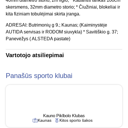
40mm diametro storio, 2m ilgio; * Kabantis lankas 100cm
skersmens, 32mm diametro storio; * Čiužiniai, blokeliai ir
kita fiziniam tobulėjimai skirta įranga.
ADRESAI: Butrimonių g 9.; Kaunas; (Kaiminystėje
AUTIDA servisas ir RODOM siuvykla) * Savitiškio g. 37;
Panevėžys ( ALSTEDA pastate)
Vartotojo atsiliepimai
Panašūs sporto klubai
Kauno Piklbolo Klubas
Kaunas
Kitos sporto šakos