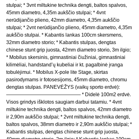
stulpai; * 3vnt miltukine technika dengti, baltos spalvos,
45mm diametro, 4,35m aukščio stulpai; * 4vnt
nerūdijančio plieno, 42mm diametro, 4,35m aukščio
stulpai; * 2vnt nerūdijančio plieno, 45mm diametro, 4,35m
aukščio stulpai. * Kabantis lankas 100cm skersmens,
32mm diametro storio; * Kabantis stulpas, dengtas
chinese stunt grip juosta, 42mm diametro storio, 3m ilgio;
* Mobilus skersinis, gimnastiniai čiužiniai, gimnastiniai
kilimėliai, handstand’ų kubeliai ir kt. pagalbinė įranga
tobulėjimui. * Mobilus X-pole lite Stage, skirtas
pasirodymams ir fotosesijoms, 45mm diametro, chromu
dengtas stulpas. PANEVĖŽYS (vaikų sporto erdvė):
——————————————— * Didelė 100m2 erdvė.
Visos grindys išklotos saugiam darbui tatamiu. * 4vnt
miltukine technika dengti, baltos spalvos, 42mm diametro
ir 2,90m aukščio stulpai; * 2vnt miltukine technika dengti,
baltos spalvos, 38mm diametro ir 2,90m aukščio stulpai; *
Kabantis stulpas, dengtas chinese stunt grip juosta,