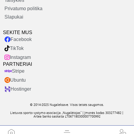
Taisyklės
Privatumo politika
Slapukai
SEKITE MUS
Facebook
TikTok
Instagram
PARTNERIAI
Stripe
Ubuntu
Hostinger
© 2014-2025 Nugaleksave. Visos teisės saugomos.
Lietuvos sporto vystymo asociacija „Nugalėtojas” | Įmonės kodas 303277482 |
Artea banko saskaita LT067180300007700992