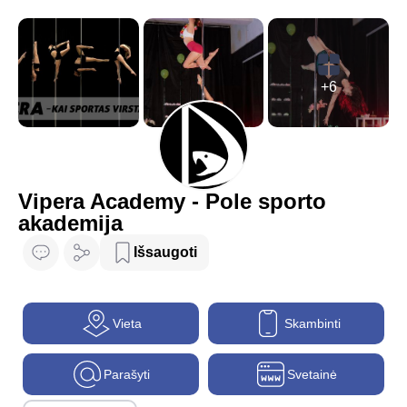
+6
Vipera Academy - Pole sporto
akademija
Išsaugoti
Vieta
Skambinti
Parašyti
Svetainė