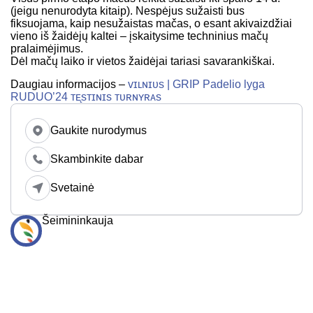
(jeigu nenurodyta kitaip). Nespėjus sužaisti bus
fiksuojama, kaip nesužaistas mačas, o esant akivaizdžiai
vieno iš žaidėjų kaltei – įskaitysime techninius mačų
pralaimėjimus.
Dėl mačų laiko ir vietos žaidėjai tariasi savarankiškai.
Daugiau informacijos –
ᴠɪʟɴɪᴜs | GRIP Padelio lyga
RUDUO’24 ᴛᴇ̨sᴛɪɴɪs ᴛᴜʀɴʏʀᴀs
Gaukite nurodymus
Skambinkite dabar
Svetainė
Šeimininkauja