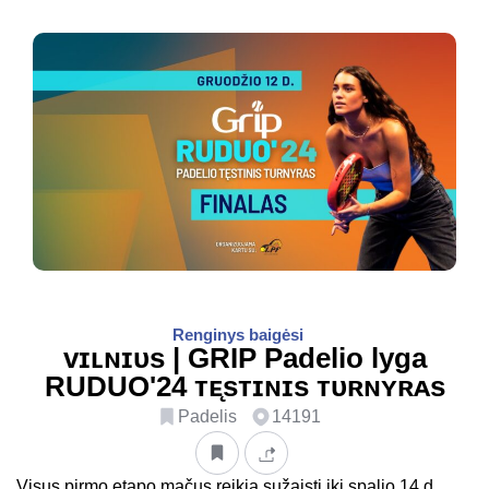
Renginys baigėsi
ᴠɪʟɴɪᴜs | GRIP Padelio lyga
RUDUO'24 ᴛᴇ̨sᴛɪɴɪs ᴛᴜʀɴʏʀᴀs
Padelis
14191
Visus pirmo etapo mačus reikia sužaisti iki spalio 14 d.