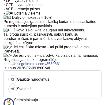
• LP – vyras / moteris
• CTP – vyras / moteris
• ACE – rėmėjo prizas
•
Loterija visiems
Dalyvio mokestis – 10 €
Po registracijos gausite el. laišką kuriame bus sąskaitos
numeris ir mokėjimo paskirtis.
Kovo 11-oji – tai daugiau nei laisvadienis.
Tai proga susitikti, pasivaržyti, pabūti kartu su
bendraminčiais ir paminėti Lietuvos laisvę aktyviai –
diskgolfo aikštyne.
Jei esi iš kito miesto – tai puiki proga vėl atrasti
Panevėžį.
Jei esi vietinis – parodyk, kaip žaidžiama namuose.
Registracija metrix programėlėje:
https://discgolfmetrix.com/3530661
jau nuo 2026-02-09 8:00 val.
Gaukite nurodymus
Svetainė
Šeimininkauja