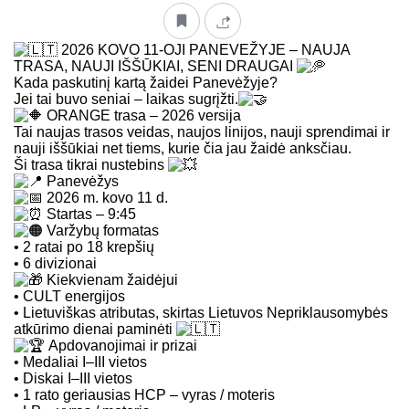
2026 KOVO 11-OJI PANEVEŽYJE – NAUJA
TRASA, NAUJI IŠŠŪKIAI, SENI DRAUGAI
Kada paskutinį kartą žaidei Panevėžyje?
Jei tai buvo seniai – laikas sugrįžti.
ORANGE trasa – 2026 versija
Tai naujas trasos veidas, naujos linijos, nauji sprendimai ir
nauji iššūkiai net tiems, kurie čia jau žaidė anksčiau.
Ši trasa tikrai nustebins
Panevėžys
2026 m. kovo 11 d.
Startas – 9:45
Varžybų formatas
• 2 ratai po 18 krepšių
• 6 divizionai
Kiekvienam žaidėjui
• CULT energijos
• Lietuviškas atributas, skirtas Lietuvos Nepriklausomybės
atkūrimo dienai paminėti
Apdovanojimai ir prizai
• Medaliai I–III vietos
• Diskai I–III vietos
• 1 rato geriausias HCP – vyras / moteris