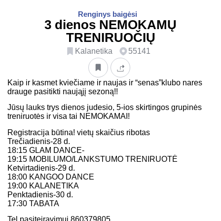
Renginys baigėsi
3 dienos NEMOKAMŲ
TRENIRUOČIŲ
Kalanetika
55141
Kaip ir kasmet kviečiame ir naujas ir “senas”klubo nares
drauge pasitikti naująjį sezoną!!
Jūsų lauks trys dienos judesio, 5-ios skirtingos grupinės
treniruotės ir visa tai NEMOKAMAI!
Registracija būtina! vietų skaičius ribotas
Trečiadienis-28 d.
18:15 GLAM DANCE-
19:15 MOBILUMO/LANKSTUMO TRENIRUOTĖ
Ketvirtadienis-29 d.
18:00 KANGOO DANCE
19:00 KALANETIKA
Penktadienis-30 d.
17:30 TABATA
Tel.pasiteiravimui 860379805