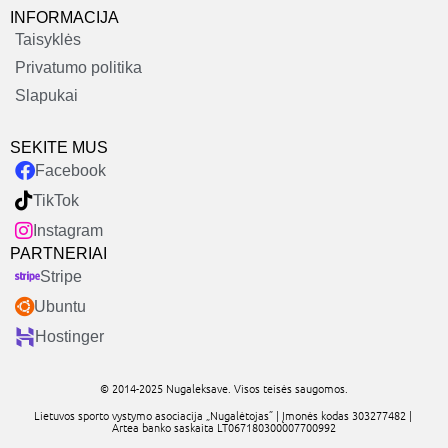
INFORMACIJA
Taisyklės
Privatumo politika
Slapukai
SEKITE MUS
Facebook
TikTok
Instagram
PARTNERIAI
Stripe
Ubuntu
Hostinger
© 2014-2025 Nugaleksave. Visos teisės saugomos.
Lietuvos sporto vystymo asociacija „Nugalėtojas” | Įmonės kodas 303277482 |
Artea banko saskaita LT067180300007700992