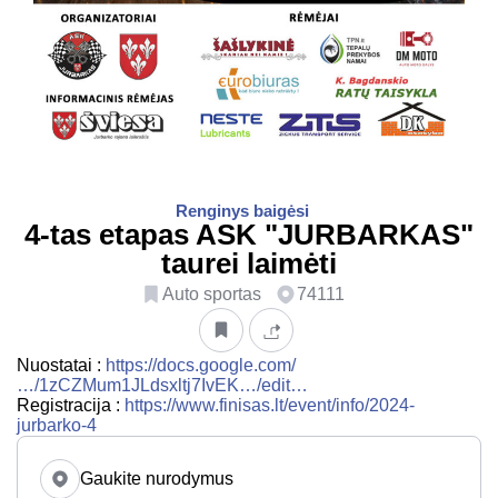
Renginys baigėsi
4-tas etapas ASK "JURBARKAS"
taurei laimėti
Auto sportas
74111
Nuostatai :
https://docs.google.com/
…/1zCZMum1JLdsxltj7IvEK…/edit…
Registracija :
https://www.finisas.lt/event/info/2024-
jurbarko-4
Gaukite nurodymus