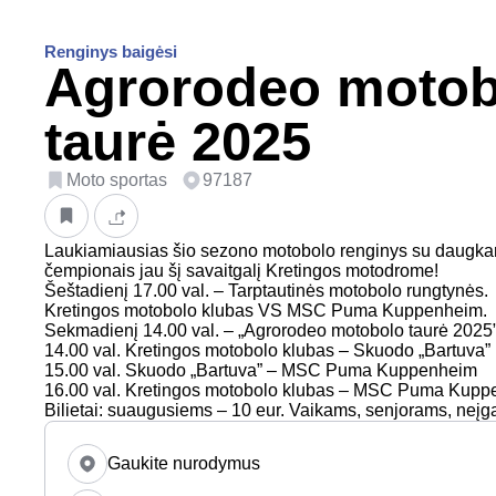
Renginys baigėsi
Agrorodeo motob
taurė 2025
Moto sportas
97187
Laukiamiausias šio sezono motobolo renginys su daugkart
čempionais jau šį savaitgalį Kretingos motodrome!
Šeštadienį 17.00 val. – Tarptautinės motobolo rungtynės.
Kretingos motobolo klubas VS MSC Puma Kuppenheim.
Sekmadienį 14.00 val. – „Agrorodeo motobolo taurė 2025
14.00 val. Kretingos motobolo klubas – Skuodo „Bartuva”
15.00 val. Skuodo „Bartuva” – MSC Puma Kuppenheim
16.00 val. Kretingos motobolo klubas – MSC Puma Kup
Bilietai: suaugusiems – 10 eur. Vaikams, senjorams, neįg
Gaukite nurodymus