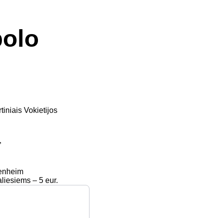
olo
iniais Vokietijos
”
penheim
aliesiems – 5 eur.