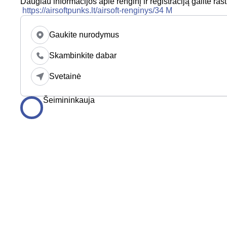
Daugiau informacijos apie renginį ir registraciją galite rast
https://airsoftpunks.lt/airsoft-renginys/34 M
Gaukite nurodymus
Skambinkite dabar
Svetainė
Šeimininkauja