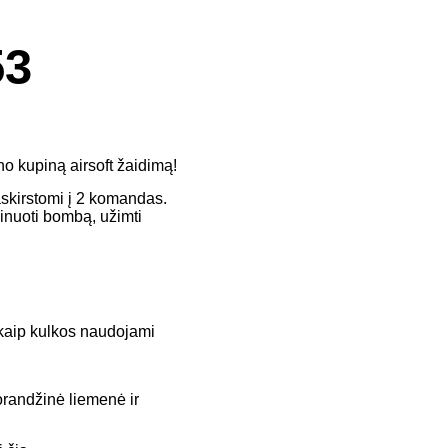
53
no kupiną airsoft žaidimą!
askirstomi į 2 komandas.
minuoti bombą, užimti
u kaip kulkos naudojami
orandžinė liemenė ir