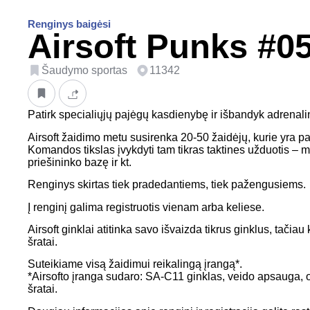
Renginys baigėsi
Airsoft Punks #0
Šaudymo sportas
11342
Patirk specialiųjų pajėgų kasdienybę ir išbandyk adrenali
Airsoft žaidimo metu susirenka 20-50 žaidėjų, kurie yra p
Komandos tikslas įvykdyti tam tikras taktines užduotis – 
priešininko bazę ir kt.
Renginys skirtas tiek pradedantiems, tiek pažengusiems.
Į renginį galima registruotis vienam arba keliese.
Airsoft ginklai atitinka savo išvaizda tikrus ginklus, tačia
šratai.
Suteikiame visą žaidimui reikalingą įrangą*.
*Airsofto įranga sudaro: SA-C11 ginklas, veido apsauga, 
šratai.