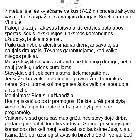
7 metus iš eilės kviečiame vaikus (7-12m.) praleisti aktyviai
vasarą bei susipažinti su naujais draugais Smėlio arenoje,
Vilniuje.
Patogi lokacija, aktyvus laisvalaikis erdvios patalapos,
sportas, šokis, ekskursijos, linksmos komandinės
užduotys, laukia ir šiemet.
Puiki galimybė praleisti smagiai dieną ar savaitę su
naujais draugais. Tėvams garantuojame, kad vaikai
miegos puikiai.
Mūsų stovyklose vaikai atranda ne tik naujų draugų, bet ir
naujų veiklų rudens būreliams.
Stovykla skirt tiek berniukams, tiek mergaitėms.
Jei kažkokia veikla nepriimtina pavyzdžiui, berniukas
nenori šokt tuomet kol mergaitės šoka vaikinai sportuoja
ant smėlio.
Maitinimas: Pietūs ir užkandžiai
Į kainą įskaičiuotos ir pramogos. Reikia turėti papildytą
viešojo transporto kortelę arba papildytą telefone
programėlę.
Vaikams visad gera pas mus grįžti, nes stovykloje dirba
pedagoginę patirtį turintys vadovai. Šiemet prisijungs prie
komandos dar keli nauji vadovai, tad lauksime Jūsų visų.
Kaina 190 eur užsiregistravus iki birželio 15 d., vėliau 210