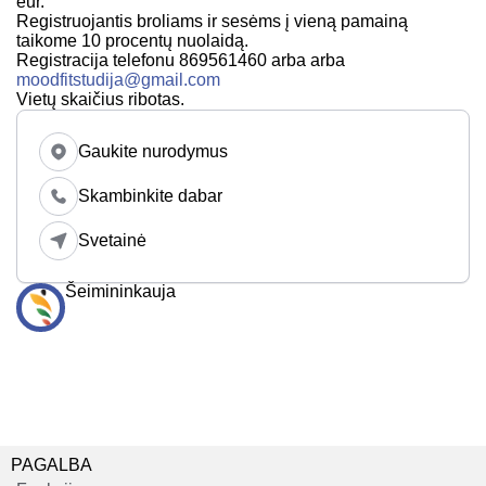
eur.
Registruojantis broliams ir sesėms į vieną pamainą
taikome 10 procentų nuolaidą.
Registracija telefonu 869561460 arba arba
moodfitstudija@gmail.com
Vietų skaičius ribotas.
Gaukite nurodymus
Skambinkite dabar
Svetainė
Šeimininkauja
PAGALBA