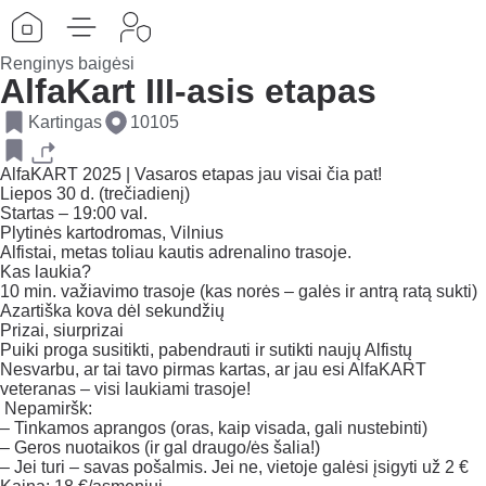
Renginys baigėsi
AlfaKart III-asis etapas
Kartingas
10105
AlfaKART 2025 | Vasaros etapas jau visai čia pat!
Liepos 30 d. (trečiadienį)
Startas – 19:00 val.
Plytinės kartodromas, Vilnius
Alfistai, metas toliau kautis adrenalino trasoje.
Kas laukia?
10 min. važiavimo trasoje (kas norės – galės ir antrą ratą sukti)
Azartiška kova dėl sekundžių
Prizai, siurprizai
Puiki proga susitikti, pabendrauti ir sutikti naujų Alfistų
Nesvarbu, ar tai tavo pirmas kartas, ar jau esi AlfaKART
veteranas – visi laukiami trasoje!
Nepamiršk:
– Tinkamos aprangos (oras, kaip visada, gali nustebinti)
– Geros nuotaikos (ir gal draugo/ės šalia!)
– Jei turi – savas pošalmis. Jei ne, vietoje galėsi įsigyti už 2 €