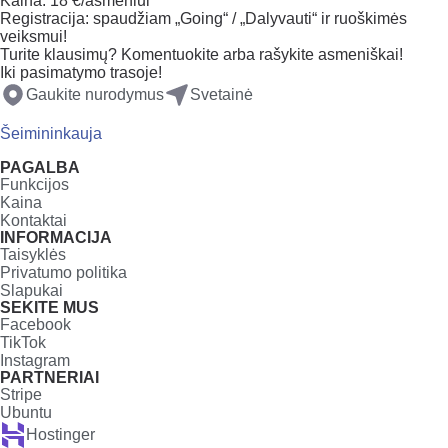
Kaina: 18 €/asmeniui
Registracija: spaudžiam „Going“ / „Dalyvauti“ ir ruoškimės
veiksmui!
Turite klausimų? Komentuokite arba rašykite asmeniškai!
Iki pasimatymo trasoje!
Gaukite nurodymus
Svetainė
Šeimininkauja
PAGALBA
Funkcijos
Kaina
Kontaktai
INFORMACIJA
Taisyklės
Privatumo politika
Slapukai
SEKITE MUS
Facebook
TikTok
Instagram
PARTNERIAI
Stripe
Ubuntu
Hostinger