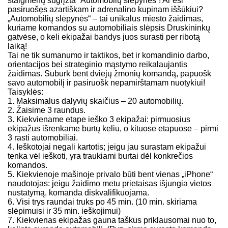
staigmenų sugrįžta “Automobilų slėpynės”! Ar esi
pasiruošęs azartiškam ir adrenalino kupinam iššūkiui?
„Automobilių slėpynės“ – tai unikalus miesto žaidimas,
kuriame komandos su automobiliais slėpsis Druskininkų
gatvėse, o keli ekipažai bandys juos surasti per ribotą
laiką!
Tai ne tik sumanumo ir taktikos, bet ir komandinio darbo,
orientacijos bei strateginio mąstymo reikalaujantis
žaidimas. Suburk bent dviejų žmonių komandą, papuošk
savo automobilį ir pasiruošk nepamirštamam nuotykiui!
Taisyklės:
1. Maksimalus dalyvių skaičius – 20 automobilių.
2. Žaisime 3 raundus.
3. Kiekviename etape ieško 3 ekipažai: pirmuosius
ekipažus išrenkame burtų keliu, o kituose etapuose – pirmi
3 rasti automobiliai.
4. Ieškotojai negali kartotis; jeigu jau surastam ekipažui
tenka vėl ieškoti, yra traukiami burtai dėl konkrečios
komandos.
5. Kiekvienoje mašinoje privalo būti bent vienas „iPhone“
naudotojas: jeigu žaidimo metu prietaisas išjungia vietos
nustatymą, komanda diskvalifikuojama.
6. Visi trys raundai truks po 45 min. (10 min. skiriama
slėpimuisi ir 35 min. ieškojimui)
7. Kiekvienas ekipažas gauna taškus priklausomai nuo to,