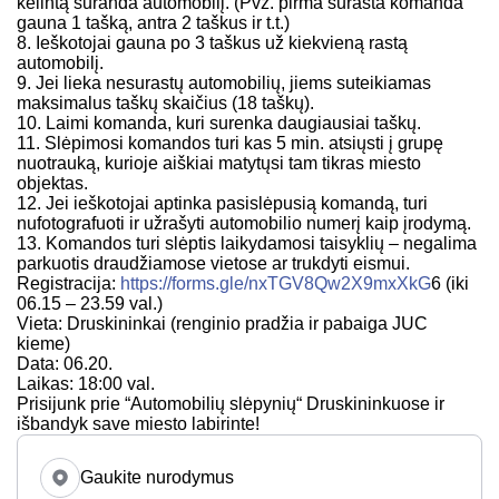
kelintą suranda automobilį. (Pvz. pirma surasta komanda
gauna 1 tašką, antra 2 taškus ir t.t.)
8. Ieškotojai gauna po 3 taškus už kiekvieną rastą
automobilį.
9. Jei lieka nesurastų automobilių, jiems suteikiamas
maksimalus taškų skaičius (18 taškų).
10. Laimi komanda, kuri surenka daugiausiai taškų.
11. Slėpimosi komandos turi kas 5 min. atsiųsti į grupę
nuotrauką, kurioje aiškiai matytųsi tam tikras miesto
objektas.
12. Jei ieškotojai aptinka pasislėpusią komandą, turi
nufotografuoti ir užrašyti automobilio numerį kaip įrodymą.
13. Komandos turi slėptis laikydamosi taisyklių – negalima
parkuotis draudžiamose vietose ar trukdyti eismui.
Registracija:
https://forms.gle/nxTGV8Qw2X9mxXkG
6 (iki
06.15 – 23.59 val.)
Vieta: Druskininkai (renginio pradžia ir pabaiga JUC
kieme)
Data: 06.20.
Laikas: 18:00 val.
Prisijunk prie “Automobilių slėpynių“ Druskininkuose ir
išbandyk save miesto labirinte!
Gaukite nurodymus