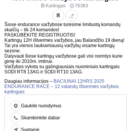
Kartingas
76383
Šiose endurance varžybose turėsime limituotą komandų
skaičių – tik 24 komandos!
PASKUBĖKITE REGISTRUOTIS!
Kartingų 12H ištvermės varžybos, jau Balandžio 19 dieną!
Tai yra vienos laukiamiausių varžybų visame kartingų
sezone.
Dalyvauti šiose kartingų varžybose gali visi norintys kurie
gimę iki 2010m. imtinai.
Varžybos vyksta su galingiausiais nuominiais kartingais
SODI RT8 13AG ir SODI RT10 13AG.
Daugiau informacijos –
BACIUNAI 12HRS 2025
ENDURANCE RACE – 12 valandų ištvermės varžybos
kartingais
Gaukite nurodymus
Skambinkite dabar
Svetainė