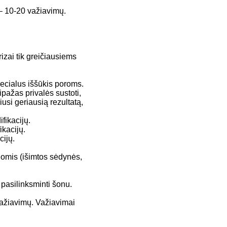
 – 10-20 važiavimų.
izai tik greičiausiems
cialus iššūkis poroms.
pažas privalės sustoti,
iusi geriausią rezultatą,
fikacijų.
ikacijų.
cijų.
omis (išimtos sėdynės,
 pasilinksminti šonu.
 važiavimų. Važiavimai