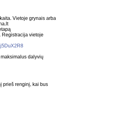
kaita. Vietoje grynais arba
a.lt
etapą
 Registracija vietoje
fFj5DuX2R8
s maksimalus dalyvių
 prieš renginį, kai bus