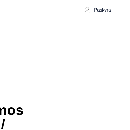
Paskyra
emos
/