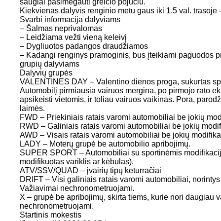
saugiai pasimėgauti greičio pojūčiu.
Kiekvienas dalyvis renginio metu gaus iki 1.5 val. trasoje
Svarbi informacija dalyviams
– Šalmas neprivalomas
– Leidžiama vežti vieną keleivį
– Dygliuotos padangos draudžiamos
– Kadangi renginys pramoginis, bus įteikiami paguodos pr
grupių dalyviams
Dalyvių grupės
VALENTINES DAY – Valentino dienos proga, sukurtas spe
Automobilį pirmiausia vairuos mergina, po pirmojo rato eki
apsikeisti vietomis, ir toliau vairuos vaikinas. Pora, parodž
laimės.
FWD – Priekiniais ratais varomi automobiliai be jokių modi
RWD – Galiniais ratais varomi automobiliai be jokių modif
AWD – Visais ratais varomi automobiliai be jokių modifika
LADY – Moterų grupė be automobilio apribojimų.
SUPER SPORT – Automobiliai su sportinėmis modifikacij
modifikuotas variklis ar kėbulas).
ATV/SSV/QUAD – įvairių tipų keturračiai
DRIFT – Visi galiniais ratais varomi automobiliai, norintys
Važiavimai nechronometruojami.
X – grupė be apribojimų, skirta tiems, kurie nori daugiau
nechronometruojami.
Startinis mokestis