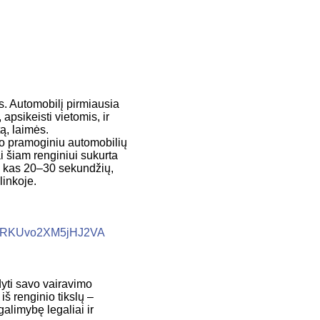
s. Automobilį pirmiausia
apsikeisti vietomis, ir
ą, laimės.
to pramoginiu automobilių
i šiam renginiui sukurta
mi kas 20–30 sekundžių,
inkoje.
l/t1RKUvo2XM5jHJ2VA
dyti savo vairavimo
iš renginio tikslų –
alimybę legaliai ir