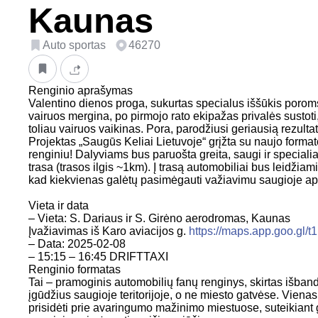
Kaunas
Auto sportas
46270
Renginio aprašymas
Valentino dienos proga, sukurtas specialus iššūkis porom
vairuos mergina, po pirmojo rato ekipažas privalės sustoti, 
toliau vairuos vaikinas. Pora, parodžiusi geriausią rezultat
Projektas „Saugūs Keliai Lietuvoje“ grįžta su naujo forma
renginiu! Dalyviams bus paruošta greita, saugi ir specialia
trasa (trasos ilgis ~1km). Į trasą automobiliai bus leidžia
kad kiekvienas galėtų pasimėgauti važiavimu saugioje apl
Vieta ir data
– Vieta: S. Dariaus ir S. Girėno aerodromas, Kaunas
Įvažiavimas iš Karo aviacijos g.
https://maps.app.goo.g
– Data: 2025-02-08
– 15:15 – 16:45 DRIFTTAXI
Renginio formatas
Tai – pramoginis automobilių fanų renginys, skirtas išban
įgūdžius saugioje teritorijoje, o ne miesto gatvėse. Vienas 
prisidėti prie avaringumo mažinimo miestuose, suteikiant g