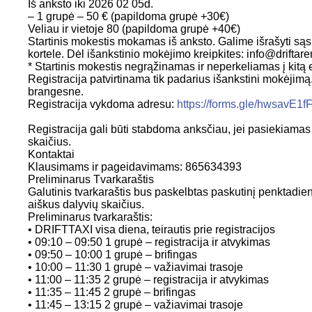
Iš anksto iki 2026 02 05d.
– 1 grupė – 50 € (papildoma grupė +30€)
Veliau ir vietoje 80 (papildoma grupė +40€)
Startinis mokestis mokamas iš anksto. Galime išrašyti sąs
kortele. Dėl išankstinio mokėjimo kreipkites: info@driftaren
* Startinis mokestis negrąžinamas ir neperkeliamas į kitą 
Registracija patvirtinama tik padarius išankstini mokėjimą.
brangesne.
Registracija vykdoma adresu:
https://forms.gle/hwsavE1
Registracija gali būti stabdoma anksčiau, jei pasiekiama
skaičius.
Kontaktai
Klausimams ir pageidavimams: 865634393
Preliminarus Tvarkaraštis
Galutinis tvarkaraštis bus paskelbtas paskutinį penktadienį
aiškus dalyvių skaičius.
Preliminarus tvarkaraštis:
• DRIFTTAXI visa diena, teirautis prie registracijos
• 09:10 – 09:50 1 grupė – registracija ir atvykimas
• 09:50 – 10:00 1 grupė – brifingas
• 10:00 – 11:30 1 grupė – važiavimai trasoje
• 11:00 – 11:35 2 grupė – registracija ir atvykimas
• 11:35 – 11:45 2 grupė – brifingas
• 11:45 – 13:15 2 grupė – važiavimai trasoje