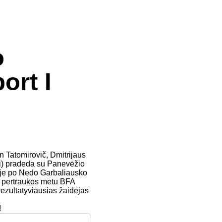
o
ort I
n Tatomirovič, Dmitrijaus
ai) pradeda su Panevėžio
koje po Nedo Garbaliausko
os pertraukos metu BFA
rezultatyviausias žaidėjas
!