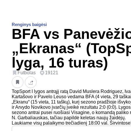
Renginys baigėsi
BFA vs Panevėži
„Ekranas“ (TopSp
lyga, 16 turas)
Futbolas
19121
TopSport I lygos antrąjį ratą David Muslera Rodriguez, Iva
Kartašovo ir Pavelo Leuso vedama BFA (4 vieta, 29 tašk
„Ekranu“ (15 vieta, 11 taškų), kurį sezono pradžioje išvy
ir Arvydo Novikovo įvarčių įveikė rezultatu 2:0 (0:0). Lyg
sezono antrai pusei ruošiasi Visagine, o komandą paliko 
N. Garbaliauskas, tačiau papildė keletas naujų žaidėjų.
Laukiame visų palaikymo trečiadienį 18:00 val. Širvintose