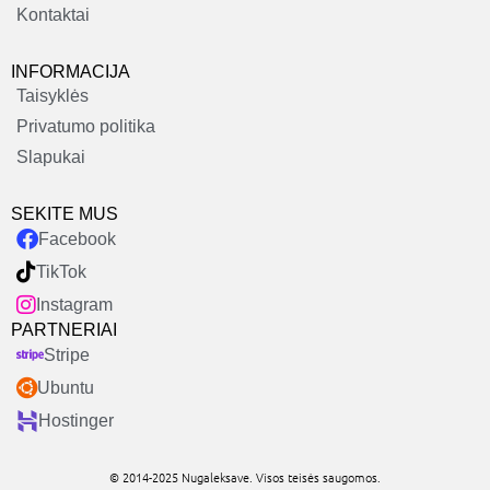
Kontaktai
INFORMACIJA
Taisyklės
Privatumo politika
Slapukai
SEKITE MUS
Facebook
TikTok
Instagram
PARTNERIAI
Stripe
Ubuntu
Hostinger
© 2014-2025 Nugaleksave. Visos teisės saugomos.