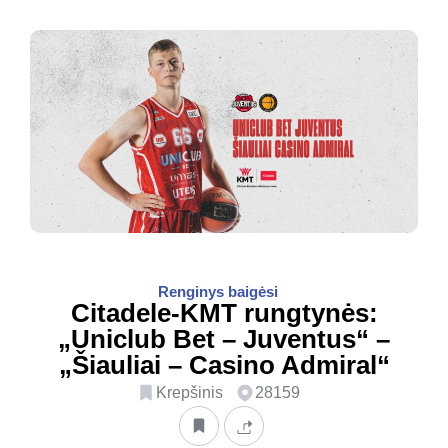
Renginys baigėsi
Citadele-KMT rungtynės:
„Uniclub Bet – Juventus“ –
„Šiauliai – Casino Admiral“
Krepšinis
28159