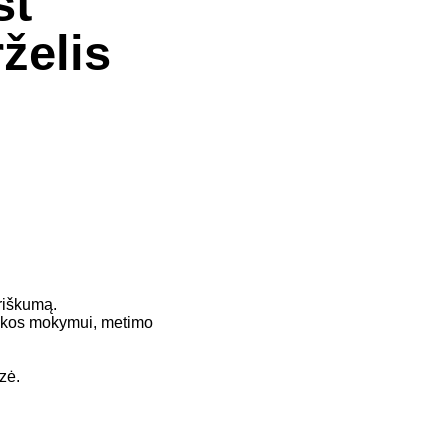
st
želis
triškumą.
nikos mokymui, metimo
zė.