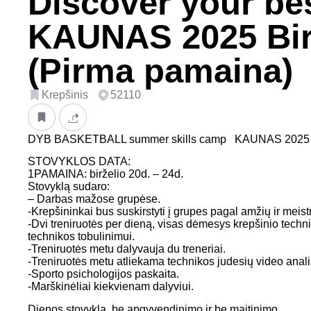
Discover your be
KAUNAS 2025 Bir
(Pirma pamaina)
Krepšinis
52110
DYB BASKETBALL summer skills camp KAUNAS 2025
STOVYKLOS DATA:
1PAMAINA: birželio 20d. – 24d.
Stovyklą sudaro:
– Darbas mažose grupėse.
-Krepšininkai bus suskirstyti į grupes pagal amžių ir meis
-Dvi treniruotės per dieną, visas dėmesys krepšinio tech
technikos tobulinimui.
-Treniruotės metu dalyvauja du treneriai.
-Treniruotės metu atliekama technikos judesių video anali
-Sporto psichologijos paskaita.
-Marškinėliai kiekvienam dalyviui.
Dienos stovykla, be apgyvendinimo ir be maitinimo.