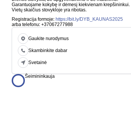
Garantuojame kokybę ir dėmesį kiekvienam krepšininkui.
Vietų skaičius stovykloje yra ribotas.
Registracija formoje:
https://bit.ly/DYB_KAUNAS2025
arba telefonu: +37067277988
Gaukite nurodymus
Skambinkite dabar
Svetainė
Šeimininkauja