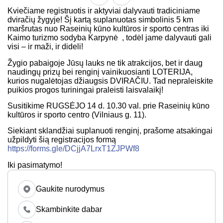
Kviečiame registruotis ir aktyviai dalyvauti tradiciniame
dviračių žygyje! Šį kartą suplanuotas simbolinis 5 km
maršrutas nuo Raseinių kūno kultūros ir sporto centras iki
Kaimo turizmo sodyba Karpynė , todėl jame dalyvauti gali
visi – ir maži, ir dideli!
Žygio pabaigoje Jūsų lauks ne tik atrakcijos, bet ir daug
naudingų prizų bei renginį vainikuosianti LOTERIJA,
kurios nugalėtojas džiaugsis DVIRAČIU. Tad nepraleiskite
puikios progos turiningai praleisti laisvalaikį!
Susitikime RUGSĖJO 14 d. 10.30 val. prie Raseinių kūno
kultūros ir sporto centro (Vilniaus g. 11).
Siekiant sklandžiai suplanuoti renginį, prašome atsakingai
užpildyti šią registracijos formą
https://forms.gle/DCjjA7LrxT1ZJPWf8
Iki pasimatymo!
Gaukite nurodymus
Skambinkite dabar