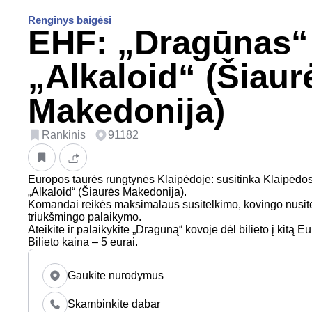
Renginys baigėsi
EHF: „Dragūnas“
„Alkaloid“ (Šiaur
Makedonija)
Rankinis
91182
Europos taurės rungtynės Klaipėdoje: susitinka Klaipėdo
„Alkaloid“ (Šiaurės Makedonija).
Komandai reikės maksimalaus susitelkimo, kovingo nusitei
triukšmingo palaikymo.
Ateikite ir palaikykite „Dragūną“ kovoje dėl bilieto į kitą 
Bilieto kaina – 5 eurai.
Gaukite nurodymus
Skambinkite dabar