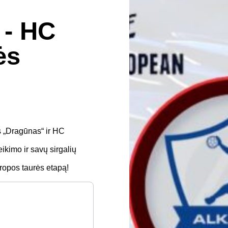
 - HC
ės
s „Dragūnas“ ir HC
kimo ir savų sirgalių
Europos taurės etapą!