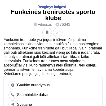
Renginys baigėsi
Funkcinės treniruotės sporto
klube
Fitnesas
76343
Funkcinė treniruotė yra jėgos ir ištvermės pratimų
kompleksas, skirtas vidutinio ir aukšto fizinio pasirengimo
žmonėms. Funkcinė treniruotė gali būti labai įvairi: pratimai
gali būti atliekami juos keičiant vieną po kito ir judant ratu,
tie patys pratimai gali būti atliekami tam tikrais laiko
intervalais. Funkcinės treniruotės metu stiprinami
absoliučiai visi kūno raumenys (tiek išoriniai, tiek gilieji),
gerinama ištvermė, lavinama koordinacija.
Kviečiame prisijungti į funkcinę treniruotę.
Gaukite nurodymus
Skambinkite dabar
Svetainė