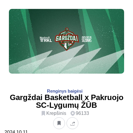
Renginys baigėsi
Gargždai Basketball x Pakruojo
SC-Lygumų ŽŪB
Krepšinis
96133
2024.10.11