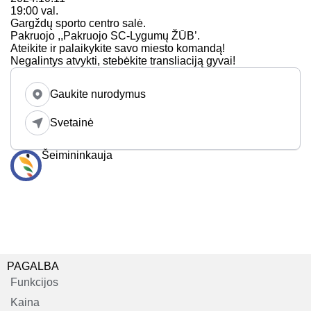
19:00 val.
Gargždų sporto centro salė.
Pakruojo ,,Pakruojo SC-Lygumų ŽŪB’.
Ateikite ir palaikykite savo miesto komandą!
Negalintys atvykti, stebėkite transliaciją gyvai!
Gaukite nurodymus
Svetainė
Šeimininkauja
PAGALBA
Funkcijos
Kaina