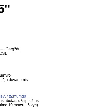
''
 – ,,Gargždų
UOSE
turnyro
 rėmėjų dovanomis
d1NsyJ4ttZmumq8
 ribotas, užsipildžius
sime 10 moterų, 6 vyrų