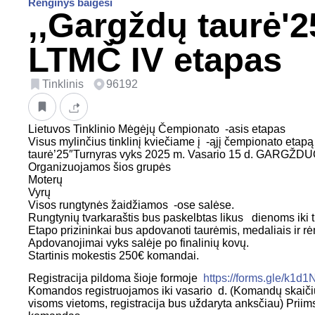
Renginys baigėsi
,,Gargždų taurė'25
LTMČ IV etapas
Tinklinis
96192
Lietuvos Tinklinio Mėgėjų Čempionato -asis etapas
Visus mylinčius tinklinį kviečiame į -ąjį čempionato etapą
taurė’25″Turnyras vyks 2025 m. Vasario 15 d. GARGŽD
Organizuojamos šios grupės
Moterų
Vyrų
Visos rungtynės žaidžiamos -ose salėse.
Rungtynių tvarkaraštis bus paskelbtas likus dienoms iki 
Etapo prizininkai bus apdovanoti taurėmis, medaliais ir
Apdovanojimai vyks salėje po finalinių kovų.
Startinis mokestis 250€ komandai.
Registracija pildoma šioje formoje
https://forms.gle/k1
Komandos registruojamos iki vasario d. (Komandų skaičius
visoms vietoms, registracija bus uždaryta anksčiau) Priim