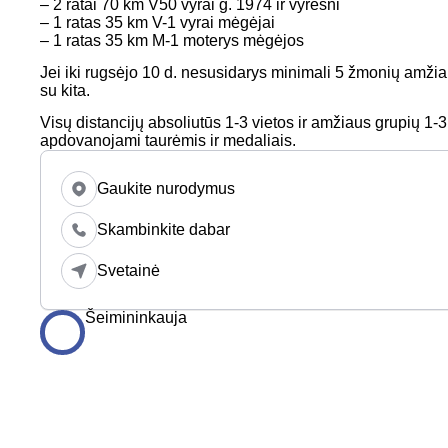
– 2 ratai 70 km V50 vyrai g. 1974 ir vyresni
– 1 ratas 35 km V-1 vyrai mėgėjai
– 1 ratas 35 km M-1 moterys mėgėjos
Jei iki rugsėjo 10 d. nesusidarys minimali 5 žmonių amžia
su kita.
Visų distancijų absoliutūs 1-3 vietos ir amžiaus grupių 1-3
apdovanojami taurėmis ir medaliais.
Gaukite nurodymus
Skambinkite dabar
Svetainė
Šeimininkauja