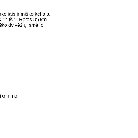
eliais ir miško keliais.
*** iš 5. Ratas 35 km,
ško dvivėžių, smėlio,
ikrinimo.