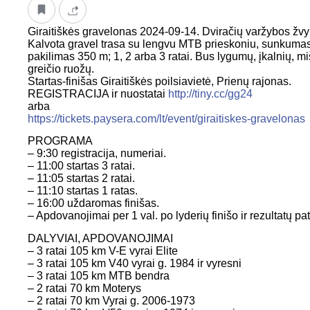
Giraitiškės gravelonas 2024-09-14. Dviračių varžybos žvyrk
Kalvota gravel trasa su lengvu MTB prieskoniu, sunkumas 
pakilimas 350 m; 1, 2 arba 3 ratai. Bus lygumų, įkalnių, mi
greičio ruožų.
Startas-finišas Giraitiškės poilsiavietė, Prienų rajonas.
REGISTRACIJA ir nuostatai
http://tiny.cc/gg24
arba
https://tickets.paysera.com/lt/event/giraitiskes-gravelonas
PROGRAMA
– 9:30 registracija, numeriai.
– 11:00 startas 3 ratai.
– 11:05 startas 2 ratai.
– 11:10 startas 1 ratas.
– 16:00 uždaromas finišas.
– Apdovanojimai per 1 val. po lyderių finišo ir rezultatų pat
DALYVIAI, APDOVANOJIMAI
– 3 ratai 105 km V-E vyrai Elite
– 3 ratai 105 km V40 vyrai g. 1984 ir vyresni
– 3 ratai 105 km MTB bendra
– 2 ratai 70 km Moterys
– 2 ratai 70 km Vyrai g. 2006-1973