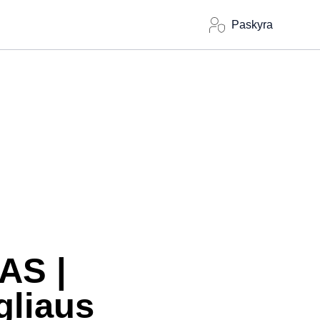
Paskyra
AS |
gliaus