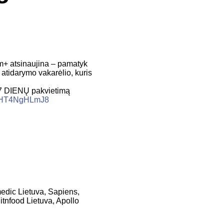
tsinaujina – pamatyk
tidarymo vakarėlio, kuris
7 DIENŲ pakvietimą
mCjHT4NgHLmJ8
medic Lietuva, Sapiens,
itnfood Lietuva, Apollo