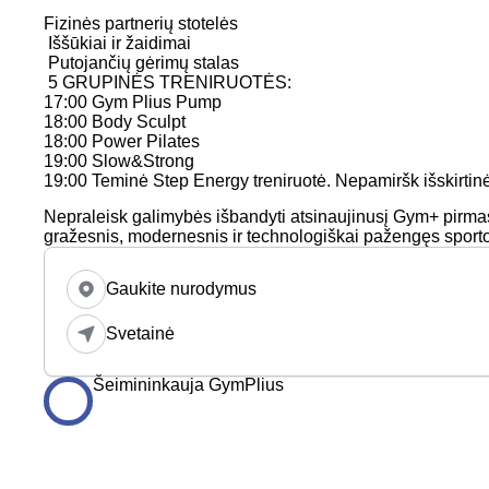
Fizinės partnerių stotelės
Iššūkiai ir žaidimai
Putojančių gėrimų stalas
5 GRUPINĖS TRENIRUOTĖS:
17:00 Gym Plius Pump
18:00 Body Sculpt
18:00 Power Pilates
19:00 Slow&Strong
19:00 Teminė Step Energy treniruotė. Nepamiršk išskirtin
Nepraleisk galimybės išbandyti atsinaujinusį Gym+ pirmas
gražesnis, modernesnis ir technologiškai pažengęs sporto
Gaukite nurodymus
Svetainė
Šeimininkauja GymPlius