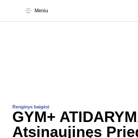
Meniu
Renginys baigėsi
GYM+ ATIDARYM
Atsinaujinęs Prie