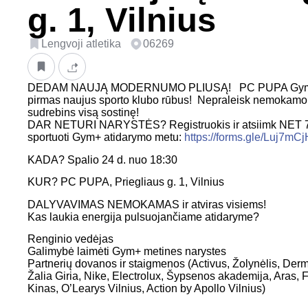
g. 1, Vilnius
Lengvoji atletika
06269
DEDAM NAUJĄ MODERNUMO PLIUSĄ! PC PUPA Gym+ a
pirmas naujus sporto klubo rūbus! Nepraleisk nemokamo a
sudrebins visą sostinę!
DAR NETURI NARYSTĖS? Registruokis ir atsiimk NET 
sportuoti Gym+ atidarymo metu:
https://forms.gle/Luj7
KADA? Spalio 24 d. nuo 18:30
KUR? PC PUPA, Priegliaus g. 1, Vilnius
DALYVAVIMAS NEMOKAMAS ir atviras visiems!
Kas laukia energija pulsuojančiame atidaryme?
Renginio vedėjas
Galimybė laimėti Gym+ metines narystes
Partnerių dovanos ir staigmenos (Activus, Žolynėlis, Der
Žalia Giria, Nike, Electrolux, Šypsenos akademija, Aras, F
Kinas, O’Learys Vilnius, Action by Apollo Vilnius)