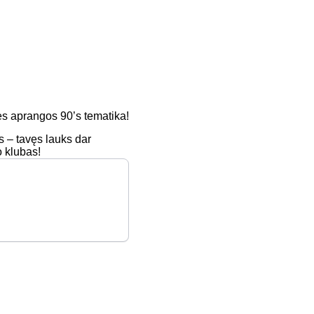
ės aprangos 90’s tematika!
 – tavęs lauks dar
 klubas!