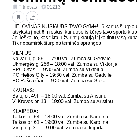
Fitnesas
01213
HELOVINAS NUSIAUBS TAVO GYM+! 6 kartus šiurpiau, n
atvyksta į net 6 miestus, kuriuose įsikūręs tavo sporto klu
Jei ieškai to, kas tikrai užvirintų kraują ir įkaitintų visą kū
Tik nepamiršk šiurpios teminės aprangos
VILNIUS:
Kalvarijų g. 88 – 17:00 val. Zumba su Gedvile
Ukmergės g. 256 – 18:00 val. Zumba su Viktorija
PPC Ozas – 19:30 val. Zumba su Viktorija
PC Helios City – 19:30 val. Zumba su Gedvile
PC Pašilaičiai – 19:30 val. Zumba su Greta
KAUNAS:
Baltų pr. 49F – 18:00 val. Zumba su Aristinu
V. Krėvės pr. 13 – 19:00 val. Zumba su Aristinu
KLAIPĖDA:
Taikos pr. 64 – 18:00 val. Zumba su Karolina
Taikos pr. 61 – 19:00 val. Zumba su Karolina
Vingio g. 31 – 19:00 val. Zumba su Ingrida