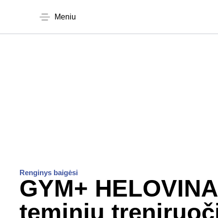
Meniu
Renginys baigėsi
GYM+ HELOVINAS
teminių treniruoč