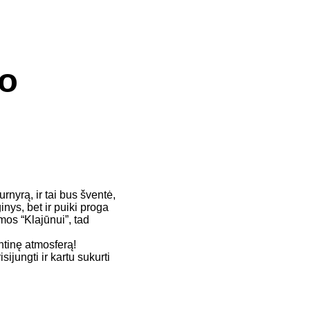
io
rnyrą, ir tai bus šventė,
inys, bet ir puiki proga
mos “Klajūnui”, tad
ntinę atmosferą!
ijungti ir kartu sukurti
.