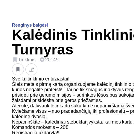
Renginys baigėsi
Kalėdinis Tinklin
Turnyras
Tinklinis
20145
Sveiki, tinklinio entuziastai!
Šiais metais pirmą kartą organizuojame kalėdinį tinklinio tu
kurios negalite praleisti! Tai ne tik smagus ir aktyvus reng
prisidėti prie gerumo misijos – surinktos lėšos bus aukoja
žaisdami prisidėsite prie geros priežasties.
Ateikite, dalyvaukite ir kartu sukurkime nepamirštamą šve
Kviečiame visus – nuo pradedančiųjų iki profesionalų – pris
kalėdinę dvasią!
Nepamirškite – kalėdiniai stebuklai įvyksta, kai mes kartu
Komandos mokestis – 20€
Registracija uždaryta!!