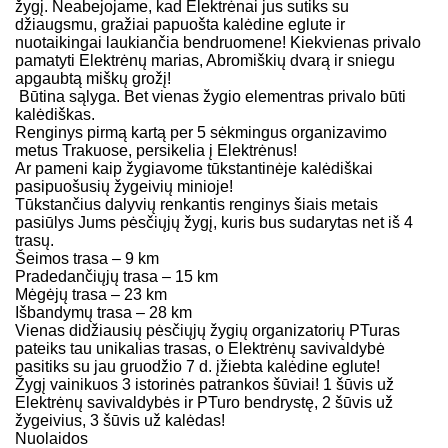
žygį. Neabejojame, kad Elektrėnai jus sutiks su
džiaugsmu, gražiai papuošta kalėdine eglute ir
nuotaikingai laukiančia bendruomene! Kiekvienas privalo
pamatyti Elektrėnų marias, Abromiškių dvarą ir sniegu
apgaubtą miškų grožį!
Būtina sąlyga. Bet vienas žygio elementras privalo būti
kalėdiškas.
Renginys pirmą kartą per 5 sėkmingus organizavimo
metus Trakuose, persikelia į Elektrėnus!
Ar pameni kaip žygiavome tūkstantinėje kalėdiškai
pasipuošusių žygeivių minioje!
Tūkstančius dalyvių renkantis renginys šiais metais
pasiūlys Jums pėsčiųjų žygį, kuris bus sudarytas net iš 4
trasų.
Šeimos trasa – 9 km
Pradedančiųjų trasa – 15 km
Mėgėjų trasa – 23 km
Išbandymų trasa – 28 km
Vienas didžiausių pėsčiųjų žygių organizatorių PTuras
pateiks tau unikalias trasas, o Elektrėnų savivaldybė
pasitiks su jau gruodžio 7 d. įžiebta kalėdine eglute!
Žygį vainikuos 3 istorinės patrankos šūviai! 1 šūvis už
Elektrėnų savivaldybės ir PTuro bendrystę, 2 šūvis už
žygeivius, 3 šūvis už kalėdas!
Nuolaidos