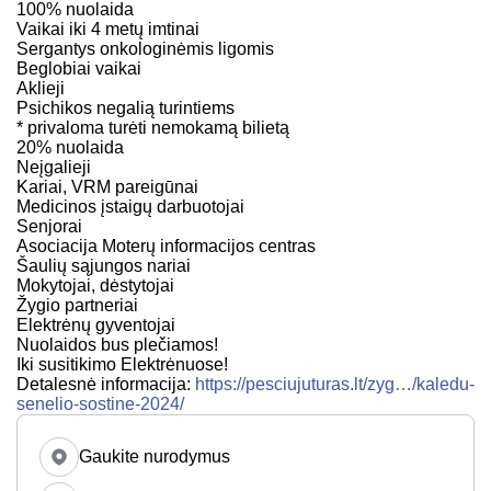
100% nuolaida
Vaikai iki 4 metų imtinai
Sergantys onkologinėmis ligomis
Beglobiai vaikai
Aklieji
Psichikos negalią turintiems
* privaloma turėti nemokamą bilietą
20% nuolaida
Neįgalieji
Kariai, VRM pareigūnai
Medicinos įstaigų darbuotojai
Senjorai
Asociacija Moterų informacijos centras
Šaulių sąjungos nariai
Mokytojai, dėstytojai
Žygio partneriai
Elektrėnų gyventojai
Nuolaidos bus plečiamos!
Iki susitikimo Elektrėnuose!
Detalesnė informacija:
https://pesciujuturas.lt/zyg…/kaledu-
senelio-sostine-2024/
Gaukite nurodymus