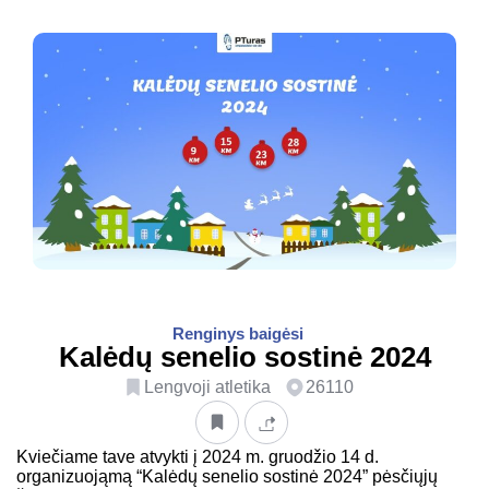
Renginys baigėsi
Kalėdų senelio sostinė 2024
Lengvoji atletika
26110
Kviečiame tave atvykti į 2024 m. gruodžio 14 d.
organizuojąmą “Kalėdų senelio sostinė 2024” pėsčiųjų