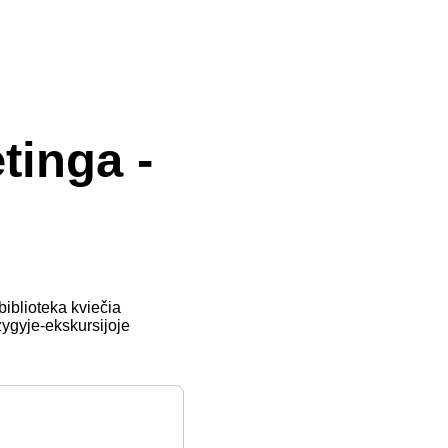
tinga -
biblioteka kviečia
 žygyje-ekskursijoje